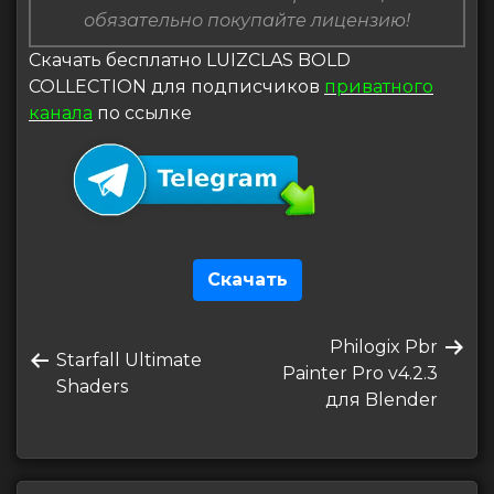
обязательно покупайте лицензию!
Скачать бесплатно LUIZCLAS BOLD
COLLECTION для подписчиков
приватного
канала
по ссылке
Скачать
Навигация
Следующая
Philogix Pbr
по
Предыдущая
Starfall Ultimate
запись
Painter Pro v4.2.3
запись
Shaders
записям
для Blender