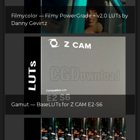
Filmycolor — Filmy PowerGrade + v2.0 LUTs by
Danny Gevirtz
Gamut — BaseLUTs for Z CAM E2-S6