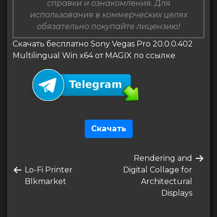
справки и ознакомления. Для
использования в коммерческих целях
обязательно покупайте лицензию!
Скачать бесплатно Sony Vegas Pro 20.0.0.402
Multilingual Win x64 от MAGIX по ссылке
Скачать
Навигация
Следующая
Rendering and
по
Предыдущая
запись
Lo-Fi Printer
Digital Collage for
записям
запись
Blkmarket
Architectural
Displays