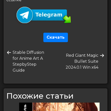
Скачать
Навигация
Предыдущая
Stable Diffusion
по
Следующая
Red Giant Magic
запись
for Anime Art A
запись
Bullet Suite
записям
StepbyStep
2024.0.1 Win x64
Guide
Похожие статьи