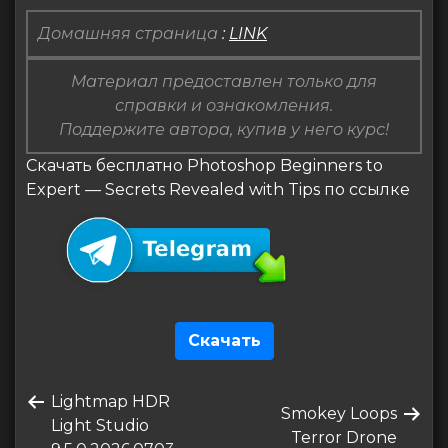
Домашняя страница
:
LINK
Материал предоставлен только для
справки и ознакомления.
Поддержите автора, купив у него курс!
Скачать бесплатно Photoshop Beginners to
Expert — Secrets Revealed with Tips по ссылке
Скачать
Навигация
Предыдущая
Lightmap HDR
по
Следующая
Smokey Loops
запись
Light Studio
запись
Terror Drone