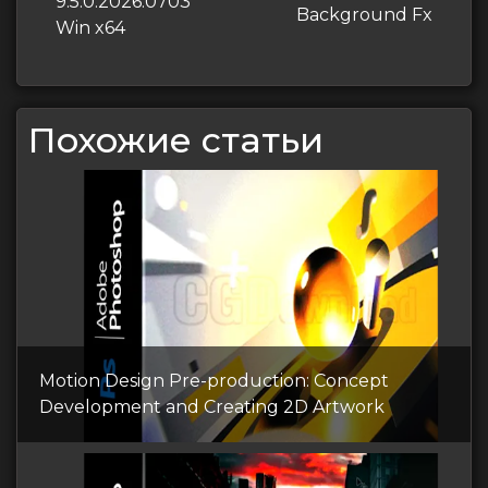
записям
9.5.0.2026.0703
Background Fx
Win x64
Похожие статьи
Motion Design Pre-production: Concept
Development and Creating 2D Artwork