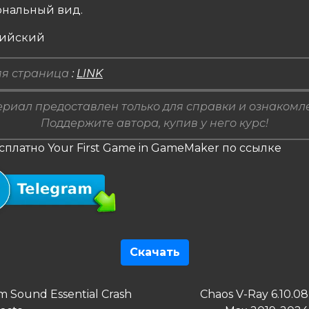
нальный вид.
лийский
я страница
:
LINK
риал предоставлен только для справки и ознакомл
Поддержите автора, купив у него курс!
сплатно Your First Game in GameMaker по ссылке
Скачать
гация
дущая
Следующая
m Sound Essential Crash
Chaos V-Ray 6.10.0