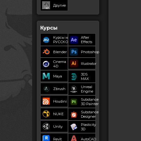
Другие
Курсы
Курсы на
After
РУССКОМ
Effects
Blender
Photoshop
Cinema
Illustrator
4D
3DS
Maya
MAX
Unreal
Zbrush
Engine
Substance
Houdini
3D Painter
Substance
NUKE
Designer
Plasticity
Unity
3D
Revit
AutoCAD