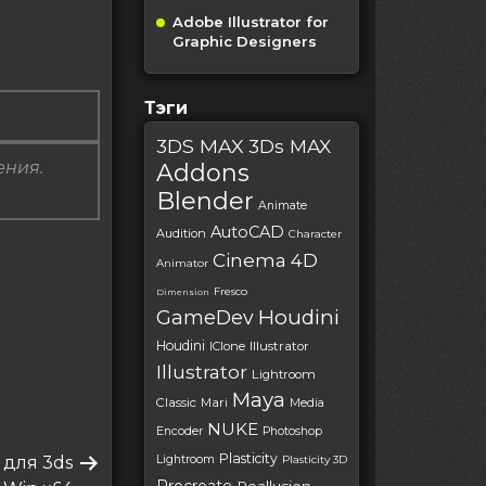
Adobe Illustrator for
Graphic Designers
Тэги
3DS MAX
3Ds MAX
ения.
Addons
Blender
Animate
AutoCAD
Audition
Character
Cinema 4D
Animator
Fresco
Dimension
Houdini
GameDev
Houdini
IClone
Illustrator
Illustrator
Lightroom
Maya
Classic
Mari
Media
NUKE
Encoder
Photoshop
Plasticity
8 для 3ds
Lightroom
Plasticity 3D