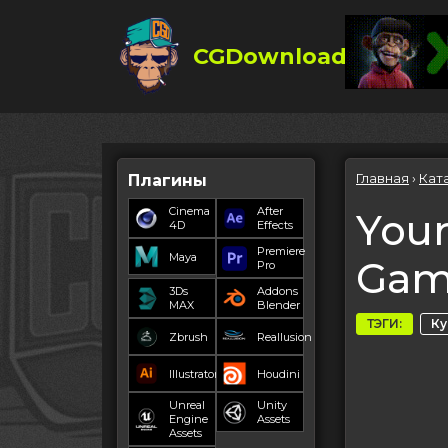
CGDownload
Главная
›
Кат
Плагины
Cinema
After
Your
4D
Effects
Premiere
Maya
Gam
Pro
3Ds
Addons
MAX
Blender
ТЭГИ:
К
Zbrush
Reallusion
Illustrator
Houdini
Unreal
Unity
Engine
Assets
Assets