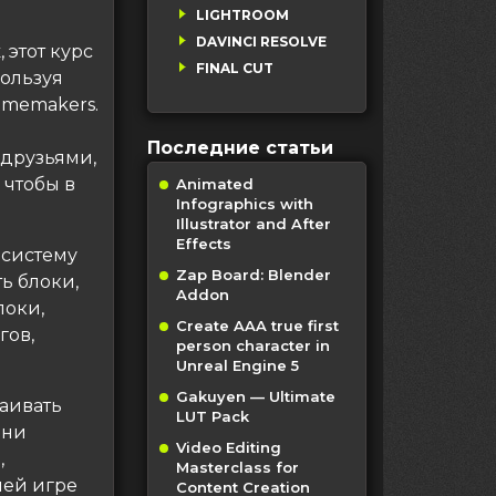
LIGHTROOM
DAVINCI RESOLVE
 этот курс
FINAL CUT
пользуя
amemakers.
Последние статьи
 друзьями,
 чтобы в
Animated
Infographics with
Illustrator and After
Effects
 систему
Zap Board: Blender
ть блоки,
Addon
локи,
Create AAA true first
гов,
person character in
Unreal Engine 5
Gakuyen — Ultimate
раивать
LUT Pack
зни
Video Editing
,
Masterclass for
шей игре
Content Creation