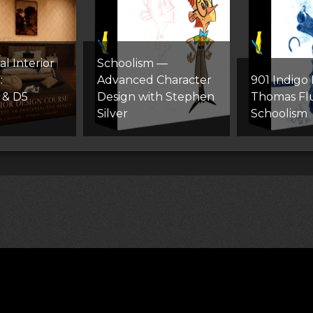
al Interior
Schoolism —
:
Advanced Character
901 Indigo
 & D5
Design with Stephen
Thomas Fl
Silver
Schoolism
лям (DMCA)
Как скачивать архивы в Телеграм
«
Все пра