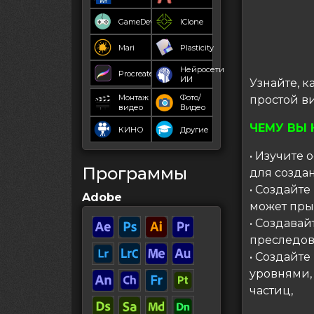
GameDev
IClone
Mari
Plasticity
Нейросети
Procreate
ИИ
Узнайте, к
Монтаж
Фото/
простой в
видео
Видео
ЧЕМУ ВЫ 
КИНО
Другие
• Изучите
Программы
для создан
• Создайте
Adobe
может прыг
• Создава
преследова
• Создайт
уровнями,
частиц,