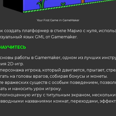
Your First Game in GameMaker
ак создать платформер в стиле Марио с нуля, исполь
изуальный язык GML от Gamemaker.
НАУЧИТЕСЬ
 основы работы в Gamemaker, одном из лучших инстр
ия 2D-игр.
 персонажа игрока, который двигается, прыгает, стре
ать на головы врагов, собирая бонусы и монеты.
йте вражеских существ с особым поведением, позв
ть и наносить урон игроку.
е полноценную игру с титульным экраном, нескольк
 вводными названиями комнат, переходами, эффек