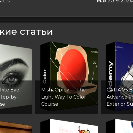
запись
acts
Max 2019-2024
сям
жие статьи
hite Eye
MishaOplev — The
CATIA V5 Ba
Step-by-
Light Way To Color
Advance In
se
Course
Exterior S