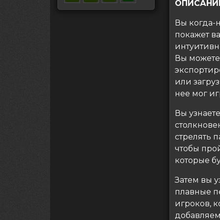
ОПИСАНИ
Вы когда-н
покажет в
интуитивн
Вы можете 
экспортиро
или загруз
нее мог иг
Вы узнаете
столкновен
стрелять п
чтобы прой
которые бу
Затем вы у
плавные п
игроков, к
добавляем