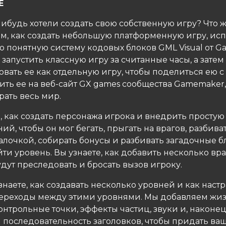
Е
ибудь хотели создать свою собственную игру? Что ж,
ам, как создать небольшую платформенную игру, ис
о понятную систему кодовых блоков GML Visual от G
запустить классную игру за считанные часы, а затем
вать ее как отдельную игру, чтобы поделиться ею с
ить ее на веб-сайт GX games сообщества Gamemaker,
рать весь мир.
, как создать персонажа игрока и внедрить простую
ий, чтобы он мог бегать, прыгать на врагов, разбива
алочкой, собирать бонусы и разбивать загадочные б
ти уровень. Вы узнаете, как добавить несколько вра
дут преследовать и бросать вызов игроку.
знаете, как создавать несколько уровней и как наст
ереходы между этими уровнями. Мы добавляем жи
онтрольные точки, эффекты частиц, звуки и, наконец
 последовательность заголовков, чтобы придать ва