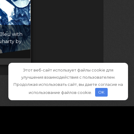
 Bleu with
uharty by
Этот веб-сайт использует файлы cookie для
улучшения взаимодействия с пользователем.
Продолжая использовать сайт, вы даете согласие на
использование файлов cookie.
OK
ва принадлежат правообладателям
»