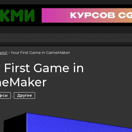
алог
›
Your First Game in GameMaker
 First Game in
eMaker
,
урсы
Другие