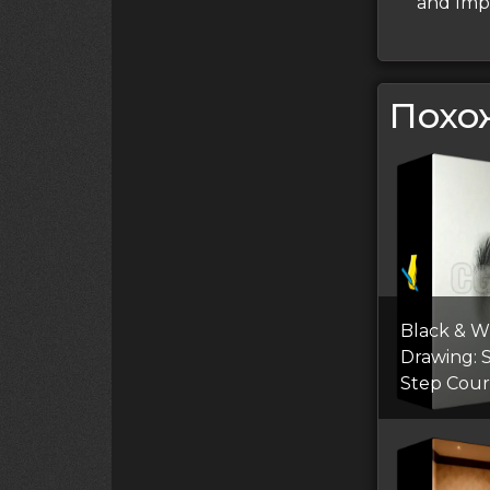
запись
and Imp
запи
Похо
Black & W
Drawing: 
Step Cour