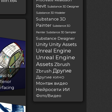
Procreate
Reallusion
 Win x64
Revit
Substance 3D Designer
Substance 3D Modeler
Substance 3D
Painter
Substance 3D
Painter
Substance 3D Sampler
Substance Designer
Unity
Unity Assets
Unreal Engine
Unreal Engine
Assets
Zbrush
Другие
Zbrush
sic to
Другие
КИНО
terior
Монтаж видео
urfacing
Нейросети ИИ
Фото/Видео