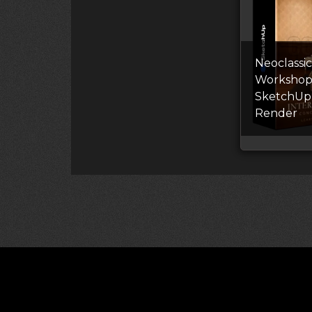
Neoclassic
Workshop
SketchUp
Render
©2026 CGDownload
Правообладате