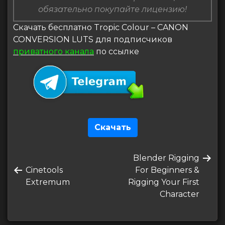
обязательно покупайте лицензию!
Скачать бесплатно Tropic Colour – CANON
CONVERSION LUTS для подписчиков
приватного канала
по ссылке
Скачать
Навигация
Следующая
Blender Rigging
по
Предыдущая
запись
Cinetools
For Beginners &
записям
запись
Extremum
Rigging Your First
Character