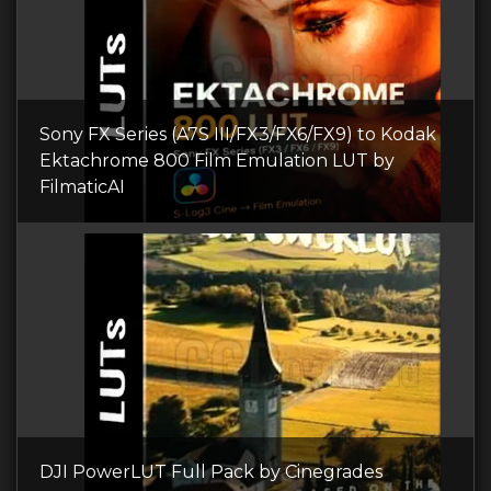
Sony FX Series (A7S III/FX3/FX6/FX9) to Kodak
Ektachrome 800 Film Emulation LUT by
FilmaticAI
DJI PowerLUT Full Pack by Cinegrades