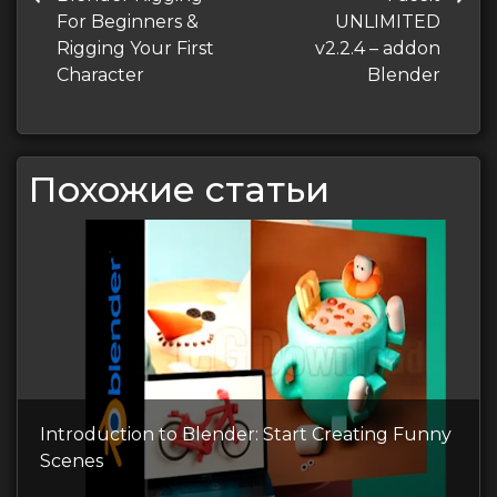
по
запись
запись
For Beginners &
UNLIMITED
записям
Rigging Your First
v2.2.4 – addon
Character
Blender
Похожие статьи
Introduction to Blender: Start Creating Funny
Scenes