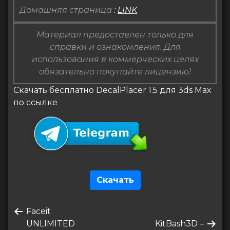
Домашняя страница
:
LINK
Материал предоставлен только для
справки и ознакомления. Для
использования в коммерческих целях
обязательно покупайте лицензию!
Скачать бесплатно DecalPlacer 1.5 для 3ds Max
по ссылке
Скачать
Навигация
Предыдущая
Faceit
по
запись
Следующая
UNLIMITED
KitBash3D –