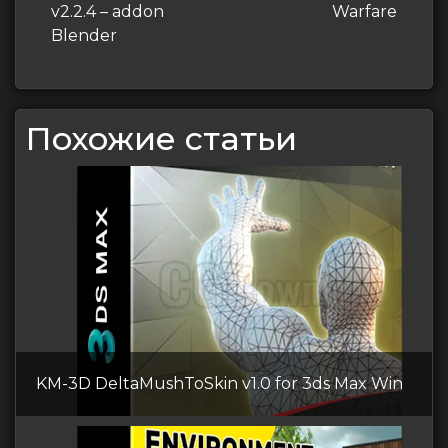
записям
запись
v2.2.4 – addon
Warfare
Blender
Похожие статьи
KM-3D DeltaMushToSkin v1.0 for 3ds Max Win