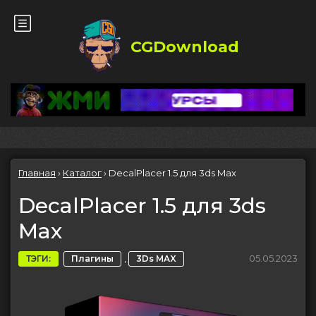
CGDownload
Главная
›
Каталог
›
DecalPlacer 1.5 для 3ds Max
DecalPlacer 1.5 для 3ds
Max
,
05.05.2023
ТЭГИ:
Плагины
3Ds MAX