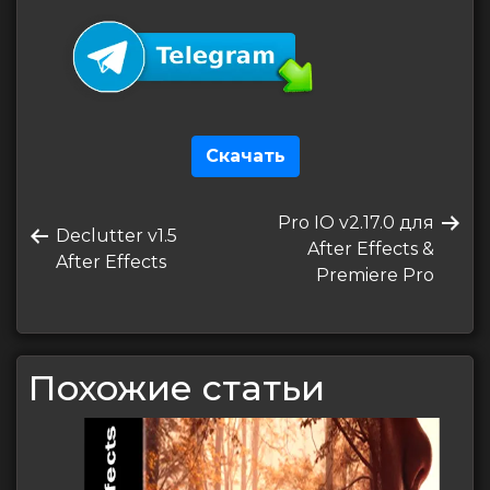
Скачать
Навигация
Следующая
Pro IO v2.17.0 для
по
Предыдущая
Declutter v1.5
запись
After Effects &
запись
After Effects
записям
Premiere Pro
Похожие статьи