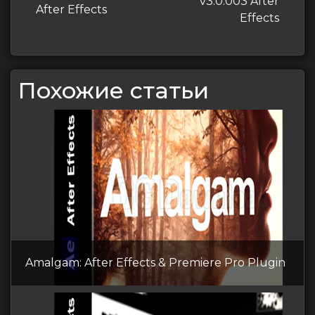
запись
v3.0.003 After
запись
After Effects
записям
Effects
Похожие статьи
Amalgam: After Effects & Premiere Pro Plugin