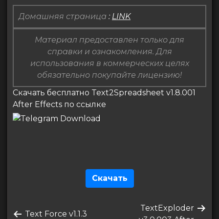
Домашняя страница
:
LINK
Материал предоставлен только для
справки и ознакомления. Для
использования в коммерческих целях
обязательно покупайте лицензию!
Скачать бесплатно Text2Spreadsheet v1.8.001
After Effects по ссылке
Скачать
Навигация
Следующая
TextExploder
по
Предыдущая
Text Force v1.1.3