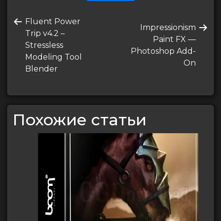
Навигация
Предыдущая
Fluent Power
по
Следующая
Impressionism
запись
Trip v4.2 –
запись
Paint FX —
записям
Stressless
Photoshop Add-
Modeling Tool
On
Blender
Похожие статьи