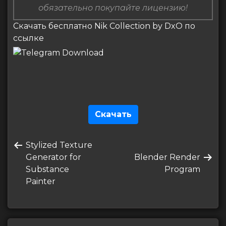
обязательно покупайте лицензию!
Скачать бесплатно Nik Collection by DxO по
ссылке
Скачать
Навигация
Предыдущая
Stylized Texture
по
запись
Следующая
Generator for
Blender Render
записям
запись
Substance
Program
Painter