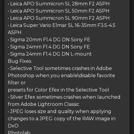
• Leica APO Summicron SL 28mm F2 ASPH
• Leica APO Summicron SL 50mm F2 ASPH
• Leica APO Summicron SL 90mm F2 ASPH
• Leica Super Vario Elmar SL 16-35mm F3.5-4.5
ASPH
• Sigma 20mm F1.4 DG DN Sony FE
• Sigma 24mm F1.4 DG DN Sony FE
• Sigma 24mm F1.4 DG DN L-mount
Bug Fixes
• Selective Tool sometimes crashes in Adobe
Photoshop when you enable\disable favorite
filter or
presets for Color Efex in the Selective Tool
• Silver Efex sometimes crashes when launched
from Adobe Lightroom Classic
• JPEG loses size and quality when applying
changes to a JPEG copy of the RAW image in
DxO
Photolab