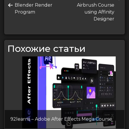
по
Предыдущая
запись
Blender Render
Airbrush Course
записям
запись
Program
using Affinity
Designer
Похожие статьи
92learns – Adobe After Effects Mega Course