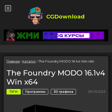
CGDownload
Главная
›
Каталог
›
The Foundry MODO 16.1v4 Win x64
The Foundry MODO 16.1v4
Win x64
,
09.05.2023
ТЭГИ:
Программы
3D графика