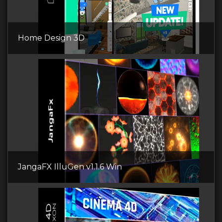
Home Design 3D
JangaFX IlluGen v1.1.6 Win