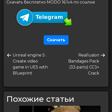
Скачать бесплатно MODO 16.1v4 по ссылке
Скачать
Навигация
Предыдущая
Следующая
Unreal engine 5 :
Reallusion
по
запись
запись
Create video
Bandages Pack
записям
game in UE5 with
(33 parts) CC3+
Blueprint
Crack
Похожие статьи