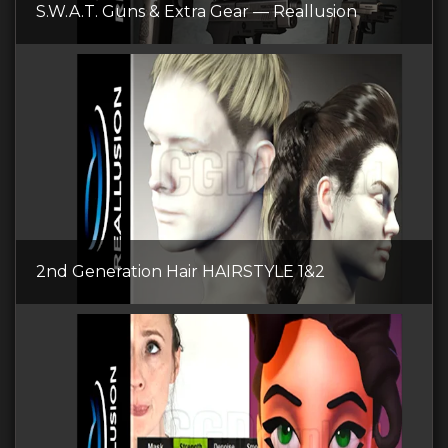
S.W.A.T. Guns & Extra Gear — Reallusion
2nd Generation Hair HAIRSTYLE 1&2