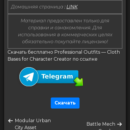
Домашняя страница
:
LINK
Материал предоставлен только для
справки и ознакомления. Для
использования в коммерческих целях
обязательно покупайте лицензию!
Скачать бесплатно Professional Outfits — Cloth
Bases for Character Creator по ссылке
Скачать
Навигация
Предыдущая
Modular Urban
по
Следующая
Battle Mech
запись
City Asset