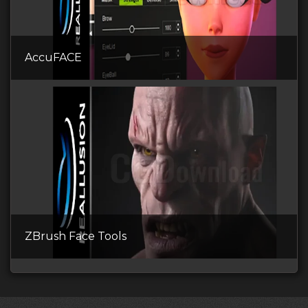
AccuFACE
ZBrush Face Tools