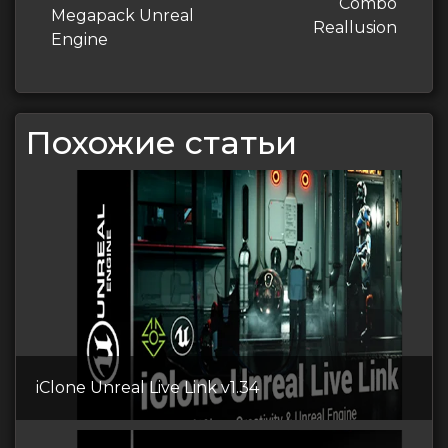
запись
Combo
записям
Megapack Unreal
Reallusion
Engine
Похожие статьи
iClone Unreal Live Link v1.34