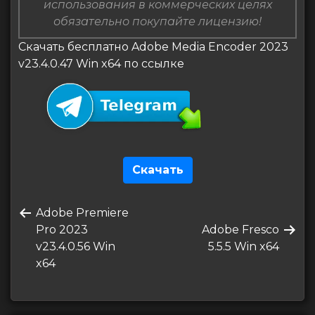
использования в коммерческих целях
обязательно покупайте лицензию!
Скачать бесплатно Adobe Media Encoder 2023
v23.4.0.47 Win x64 по ссылке
Скачать
Навигация
Предыдущая
Adobe Premiere
по
запись
Следующая
Pro 2023
Adobe Fresco
записям
запись
v23.4.0.56 Win
5.5.5 Win x64
x64