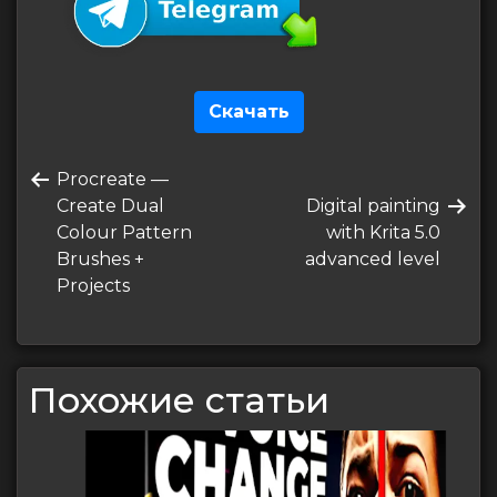
Скачать
Навигация
Предыдущая
Procreate —
по
запись
Следующая
Create Dual
Digital painting
записям
запись
Colour Pattern
with Krita 5.0
Brushes +
advanced level
Projects
Похожие статьи