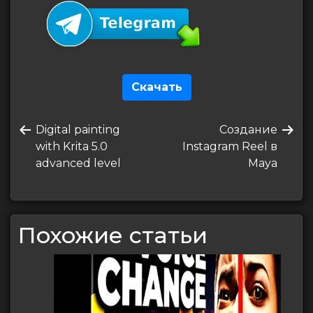
Скачать
Навигация
Предыдущая
Следующая
Digital painting
Создание
по
запись
запись
with Krita 5.0
Instagram Reel в
записям
advanced level
Maya
Похожие статьи