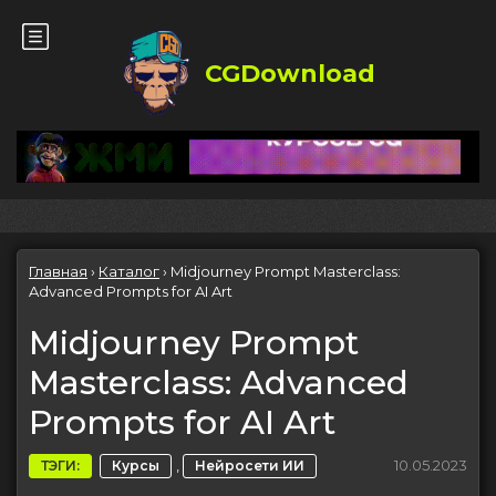
CGDownload
Главная
›
Каталог
›
Midjourney Prompt Masterclass:
Advanced Prompts for AI Art
Midjourney Prompt
Masterclass: Advanced
Prompts for AI Art
,
10.05.2023
ТЭГИ:
Курсы
Нейросети ИИ