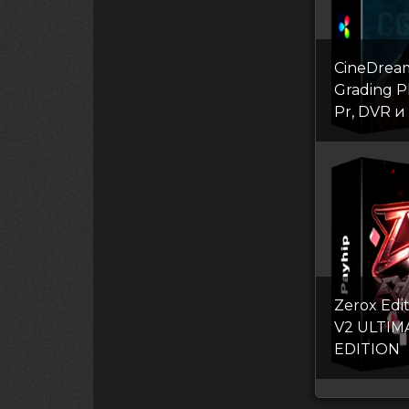
CineDream
Grading P
Pr, DVR и
Zerox Edi
V2 ULTIM
EDITION