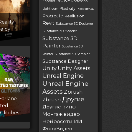
NUKE
Encoder
Photoshop
Plasticity
Lightroom
Plasticity 3D
Procreate
Reallusion
eality
Revit
Substance 3D Designer
e by
Substance 3D Modeler
Substance 3D
Painter
Substance 3D
Painter
Substance 3D Sampler
Substance Designer
Unity
Unity Assets
Unreal Engine
Unreal Engine
Assets
Zbrush
Другие
arlane –
Zbrush
ted
Другие
КИНО
 Glitches
Монтаж видео
Нейросети ИИ
Фото/Видео