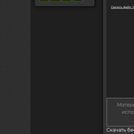
Скачать файл: h
Матери
испо
Скачать б