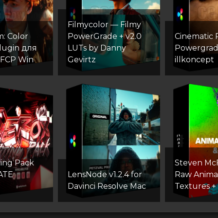
Filmycolor — Filmy
: Color
PowerGrade + v2.0
Cinematic R
lugin для
LUTs by Danny
Powergrad
 FCP Win
Gevirtz
illkoncept
ting Pack
Steven McF
ATE
LensNode v1.2.4 for
Raw Anima
Davinci Resolve Mac
Textures +