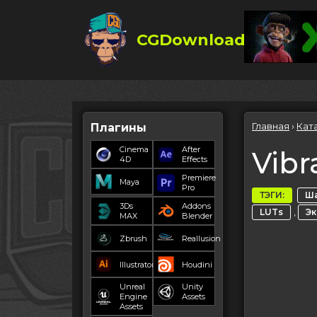
CGDownload
Главная
›
Кат
Плагины
Cinema
After
Vibr
4D
Effects
Premiere
Maya
Pro
ТЭГИ:
Ша
3Ds
Addons
,
LUTs
Э
MAX
Blender
Zbrush
Reallusion
Illustrator
Houdini
Unreal
Unity
Engine
Assets
Assets