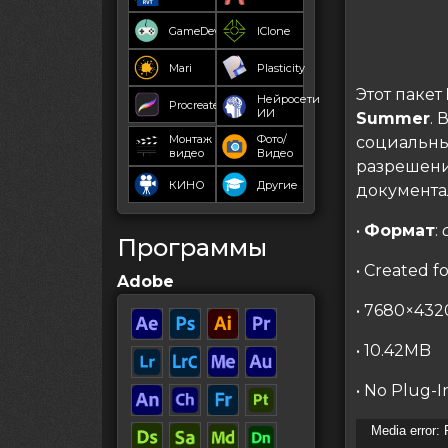
GameDev
IClone
Mari
Plasticity
Этот пакет
Нейросети
Procreate
ИИ
Summer
.
Монтаж
Фото/
социальных
видео
Видео
разрешени
КИНО
Другие
документа
•
Формат
:
Программы
• Created fo
Adobe
• 7680×432
• 10.42MB
• No Plug-I
Видеопле
Media error: 