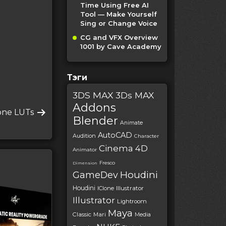
Time Using Free AI
Tool — Make Yourself
Sing or Change Voice
CG and VFX Overview
1001 by Cave Academy
Тэги
3DS MAX
3Ds MAX
Addons
едующая
one LUTs
Blender
пись
Animate
AutoCAD
Audition
Character
Cinema 4D
Animator
Fresco
Dimension
Houdini
GameDev
Houdini
IClone
Illustrator
Illustrator
Lightroom
Maya
Classic
Mari
Media