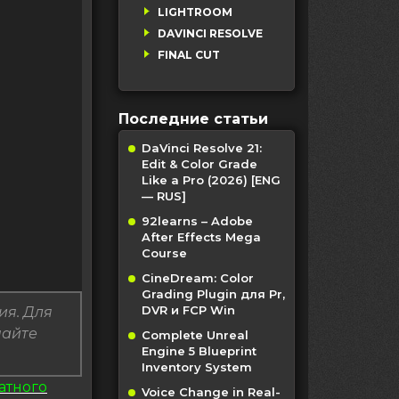
LIGHTROOM
DAVINCI RESOLVE
FINAL CUT
Последние статьи
DaVinci Resolve 21:
Edit & Color Grade
Like a Pro (2026) [ENG
— RUS]
92learns – Adobe
After Effects Mega
Course
CineDream: Color
Grading Plugin для Pr,
DVR и FCP Win
ия. Для
пайте
Complete Unreal
Engine 5 Blueprint
Inventory System
атного
Voice Change in Real-