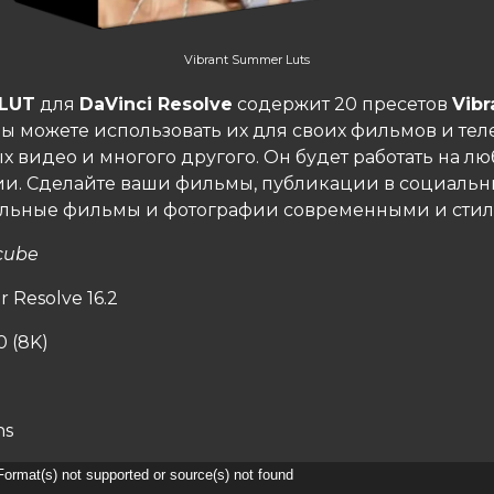
Vibrant Summer Luts
LUT
для
DaVinci Resolve
содержит 20 пресетов
Vibr
 Вы можете использовать их для своих фильмов и тел
 видео и многого другого. Он будет работать на л
и. Сделайте ваши фильмы, публикации в социальны
льные фильмы и фотографии современными и сти
cube
r Resolve 16.2
0 (8K)
ns
ер
Format(s) not supported or source(s) not found