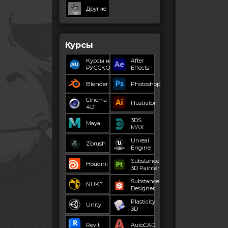
Другие
Курсы
Курсы на
After
РУССКОМ
Effects
Blender
Photoshop
Cinema
Illustrator
4D
3DS
Maya
MAX
Unreal
Zbrush
Engine
Substance
Houdini
3D Painter
Substance
NUKE
Designer
Plasticity
Unity
3D
Revit
AutoCAD