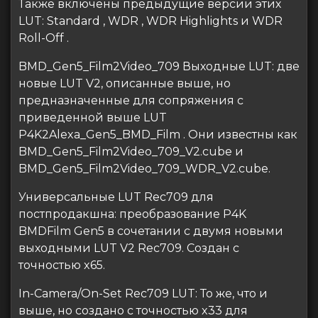
Также включены предыдущие версии этих
LUT: Standard , WDR , WDR Highlights и WDR
Roll-Off .
BMD_Gen5_Film2Video_709 Выходные LUT: две
новые LUT V2, описанные выше, но
предназначенные для сопряжения с
приведенной выше LUT
P4K2Alexa_Gen5_BMD_Film . Они известны как
BMD_Gen5_Film2Video_709_V2.cube и
BMD_Gen5_Film2Video_709_WDR_V2.cube.
Универсальные LUT Rec709 для
постпродакшна: преобразование P4K
BMDFilm Gen5 в сочетании с двумя новыми
выходными LUT V2 Rec709. Создан с
точностью x65.
In-Camera/On-Set Rec709 LUT: То же, что и
выше, но создано с точностью x33 для