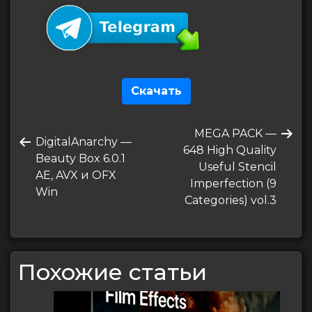
Скачать
Навигация
Следующая
MEGA PACK —
по
Предыдущая
DigitalAnarchy —
запись
648 High Quality
запись
Beauty Box 6.0.1
записям
Useful Stencil
AE, AVX и OFX
Imperfection (9
Win
Categories) vol.3
Похожие статьи