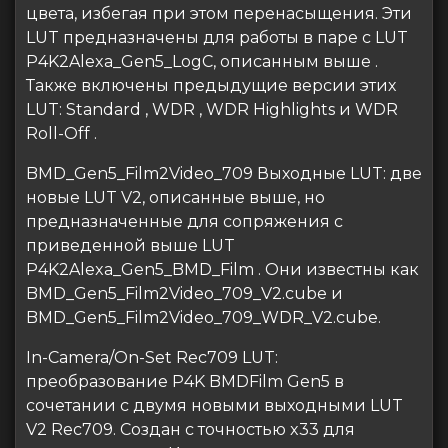
цвета, избегая при этом перенасыщения. Эти
LUT предназначены для работы в паре с LUT
P4K2Alexa_Gen5_LogC, описанным выше .
Также включены предыдущие версии этих
LUT: Standard , WDR , WDR Highlights и WDR
Roll-Off .
BMD_Gen5_Film2Video_709 Выходные LUT: две
новые LUT V2, описанные выше, но
предназначенные для сопряжения с
приведенной выше LUT
P4K2Alexa_Gen5_BMD_Film . Они известны как
BMD_Gen5_Film2Video_709_V2.cube и
BMD_Gen5_Film2Video_709_WDR_V2.cube.
In-Camera/On-Set Rec709 LUT:
преобразование P4K BMDFilm Gen5 в
сочетании с двумя новыми выходными LUT
V2 Rec709. Создан с точностью x33 для