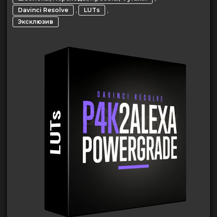
,
,
Davinci Resolve
LUTs
Эксклюзив