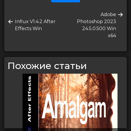
Навигация
Следующая
Adobe
по
Предыдущая
запись
Influx V1.4.2 After
Photoshop 2023
записям
запись
Effects Win
24.5.0.500 Win
x64
Похожие статьи