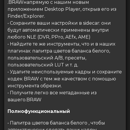
.BRAWнапрямую с нашим новым
приложением Desktop Player, открыв его из
Finder/Explorer.
• Сохраните ваши настройки в sidecar: они
будут автоматически применены внутри
любого NLE (DVR, PPro, AEfx, AME)
• Найдите те же инструменты, что и в наших
плагинах: палитра цветов баланса белого,
пользовательский A/B, пресеты,
пользовательский LUT и т. д.
• Удалите неиспользуемые кадры и сохраните
кодек BRAW с тем же качеством с помощью
инструмента обрезки.
• Получите легко все метаданные из
вашего.BRAW
Полнофункциональный
• Палитра цветов баланса белого , чтобы
автоматически сделать ваши кадры