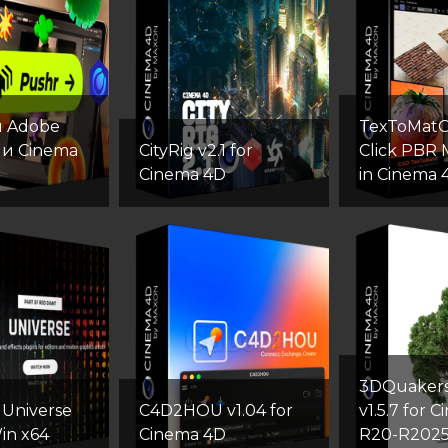
я Adobe
TexToMatO
r и Cinema
CityRig v2.1 for
Click PBR 
Cinema 4D
in Cinema 
3DQuakers
 Universe
C4D2HOU v1.04 for
v1.5.7 for 
in x64
Cinema 4D
R20-R202