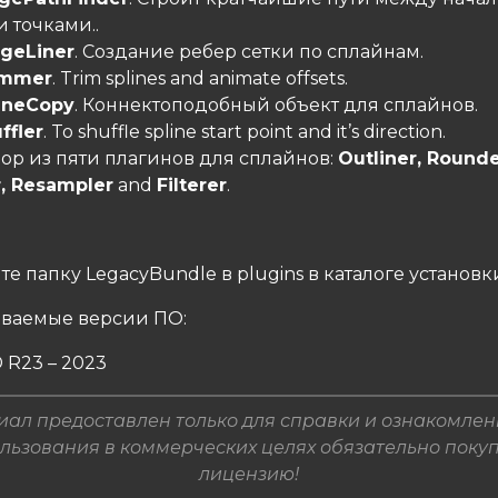
 точками..
geLiner
. Создание ребер сетки по сплайнам.
immer
. Trim splines and animate offsets.
ineCopy
. Коннектоподобный объект для сплайнов.
ffler
. To shuffle spline start point and it’s direction.
бор из пяти плагинов для сплайнов:
Outliner, Rounde
, Resampler
and
Filterer
.
те папку LegacyBundle в plugins в каталоге установк
ваемые версии ПО:
D R23 – 2023
ал предоставлен только для справки и ознакомлен
льзования в коммерческих целях обязательно поку
лицензию!