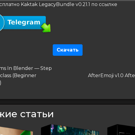
сплатно Kaktak LegacyBundle v0.21.1 по ссылке
Скачать
гация
дущая
ms In Blender — Step
Следующая
class (Beginner
AfterEmoji v1.0 Afte
сям
запись
)
жие статьи