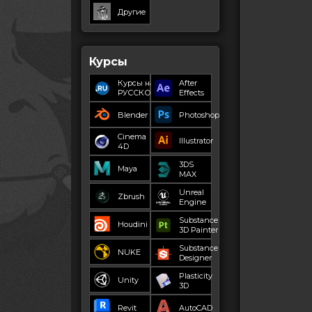
Другие
Курсы
Курсы на
After
РУССКОМ
Effects
Blender
Photoshop
Cinema
Illustrator
4D
3DS
Maya
MAX
Unreal
Zbrush
Engine
Substance
Houdini
3D Painter
Substance
NUKE
Designer
Plasticity
Unity
3D
Revit
AutoCAD