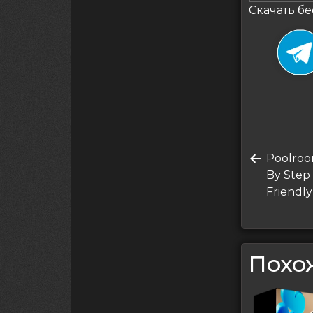
Скачать бе
Нави
Преды
Poolroo
по
запись
By Step 
запи
Friendly
Похо