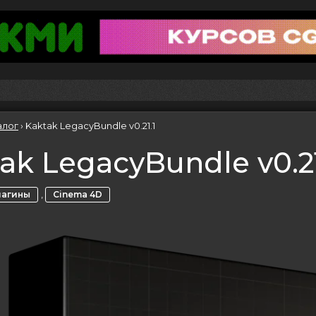
алог
›
Kaktak LegacyBundle v0.21.1
ak LegacyBundle v0.21
,
лагины
Cinema 4D