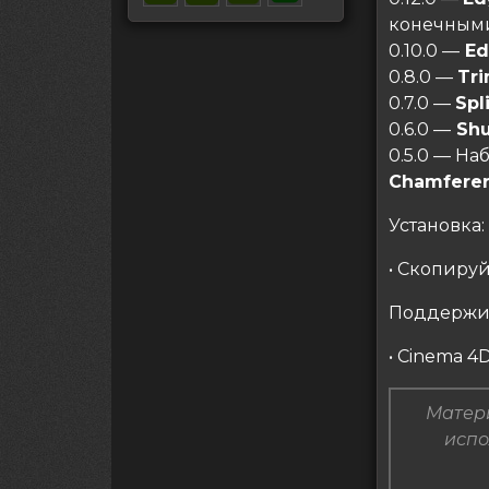
конечными
0.10.0 —
Ed
0.8.0 —
Tr
0.7.0 —
Spl
0.6.0 —
Shu
0.5.0 — На
Chamferer
Установка:
• Скопируй
Поддержи
• Cinema 4
Матери
испо