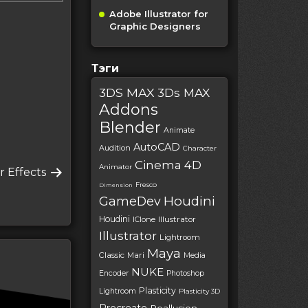
Adobe Illustrator for
Graphic Designers
Тэги
3DS MAX
3Ds MAX
Addons
Blender
Animate
AutoCAD
Audition
Character
Cinema 4D
Animator
r Effects
Fresco
Dimension
Houdini
GameDev
Houdini
IClone
Illustrator
Illustrator
Lightroom
Maya
Classic
Mari
Media
NUKE
Encoder
Photoshop
Plasticity
Lightroom
Plasticity 3D