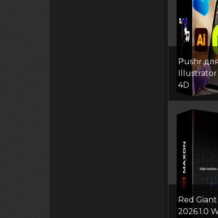
Pushr дл
Illustrato
4D
Red Giant
2026.1.0 W