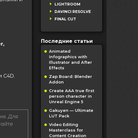
LIGHTROOM
DAVINCI RESOLVE
FINAL CUT
Последние статьи
r,
Animated
Infographics with
Illustrator and After
Effects
и C4D.
Zap Board: Blender
Addon
Create AAA true first
person character in
Unreal Engine 5
Gakuyen — Ultimate
LUT Pack
ия. Для
пайте
Video Editing
Masterclass for
Content Creation