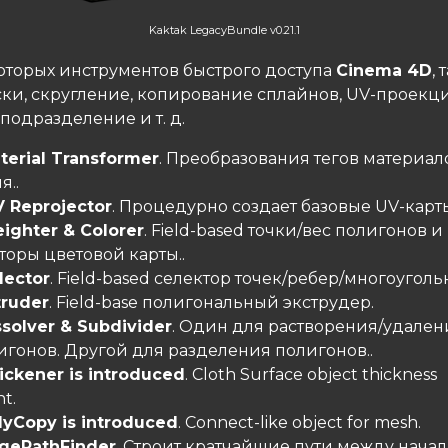
Kaktak LegacyBundle v0.21.1
оторых инструментов быстрого доступа
Cinema 4D
, 
ски, скругление, копирование сплайнов, UV-проекци
 подразделение и т. д.
terial Transformer
. Преобразования тегов материал
я..
 Reprojector
. Процедурно создает базовые UV-карт
ighter & Colorer
. Field-based точки/вес полигонов и
оры цветовой карты..
lector
. Field-based селектор точек/ребер/многоуголь
truder
. Field-base полигональный экструдер.
ssolver & Subdivider
. Один для растворения/удален
игонов. Другой для разделения полигонов..
ickener is introduced
. Cloth Surface object thickness
t.
lyCopy is introduced
. Connect-like object for mesh.
gePathFinder
. Строит кратчайшие пути между нача