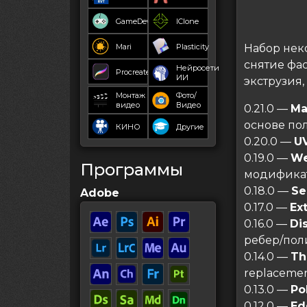
GameDev
IClone
Mari
Plasticity
Набор нек
снятие фа
Нейросети
Procreate
ИИ
экструзия,
Монтаж
Фото/
видео
Видео
0.21.0 —
Ma
основе пол
КИНО
Другие
0.20.0 —
UV
0.19.0 —
We
Программы
модификат
0.18.0 —
Se
Adobe
0.17.0 —
Ex
0.16.0 —
Di
ребер/пол
0.14.0 —
Th
replacemen
0.13.0 —
Po
0.12.0 —
Ed