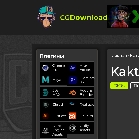
CGDownload
Главная
›
Кат
Плагины
Cinema
After
Kakt
4D
Effects
Premiere
Maya
Pro
ТЭГИ:
П
3Ds
Addons
MAX
Blender
Zbrush
Reallusion
Illustrator
Houdini
Unreal
Unity
Engine
Assets
Assets