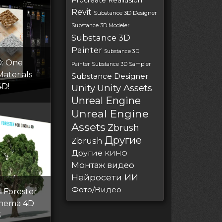
Procreate
Reallusion
Revit
Substance 3D Designer
Substance 3D Modeler
Substance 3D
Painter
Substance 3D
: One
Painter
Substance 3D Sampler
Materials
Substance Designer
4D!
Unity
Unity Assets
Unreal Engine
Unreal Engine
Assets
Zbrush
Другие
Zbrush
Другие
КИНО
Монтаж видео
Нейросети ИИ
Фото/Видео
 Forester
Cinema 4D
5