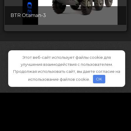
BTR Otaman-3
Этот веб-сайт использует файлы cookie для
улучшения взаимодействия с пользователем.
Продолжая использовать сайт, вы даете согласие на
использование файлов cookie.
OK
©2026 CGDownload
Правообладателям (DMCA)
Как скачивать архивы в Телеграм
«
Все права принадлежат правообладателям
»