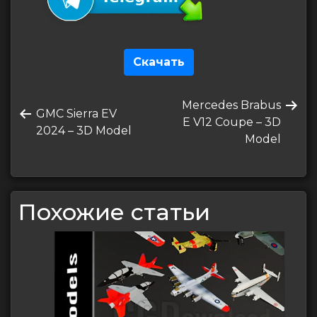
Скачать
Навигация
Следующая
Mercedes Brabus
по
Предыдущая
GMC Sierra EV
запись
E V12 Coupe – 3D
запись
2024 – 3D Model
записям
Model
Похожие статьи