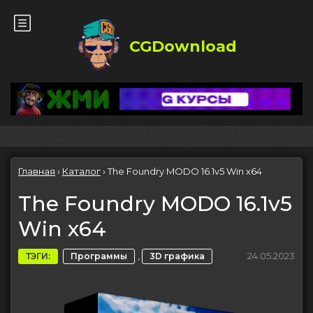
CGDownload
Главная
›
Каталог
›
The Foundry MODO 16.1v5 Win x64
The Foundry MODO 16.1v5
Win x64
,
24.05.2023
ТЭГИ:
Программы
3D графика