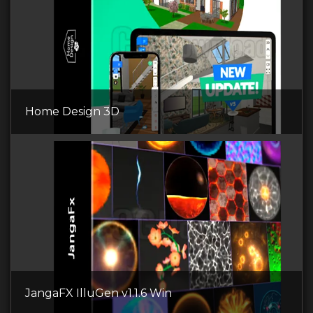
Home Design 3D
JangaFX IlluGen v1.1.6 Win