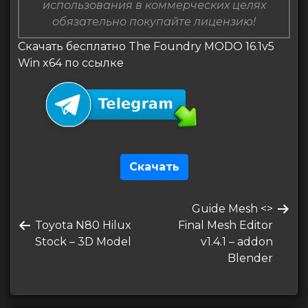
использования в коммерческих целях
обязательно покупайте лицензию!
Скачать бесплатно The Foundry MODO 16.1v5
Win x64 по ссылке
Скачать
Навигация
Следующая
Guide Mesh <>
по
Предыдущая
запись
Toyota N80 Hilux
Final Mesh Editor
записям
запись
Stock – 3D Model
v1.4.1 – addon
Blender