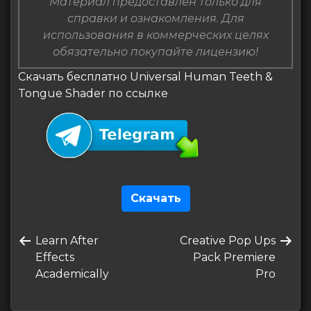
Материал предоставлен только для
справки и ознакомления. Для
использования в коммерческих целях
обязательно покупайте лицензию!
Скачать бесплатно Universal Human Teeth &
Tongue Shader по ссылке
Скачать
Навигация
Предыдущая
Следующая
Learn After
Creative Pop Ups
по
запись
запись
Effects
Pack Premiere
записям
Academically
Pro