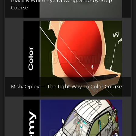
Black & White Eye Drawing: Step-by-Step
Course
MishaOplev — The Light Way To Color Course