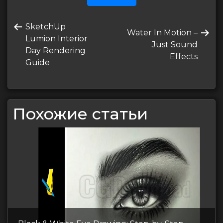
Навигация
Предыдущая
SketchUp
по
Следующая
Water In Motion –
запись
Lumion Interior
запись
Just Sound
записям
Day Rendering
Effects
Guide
Похожие статьи