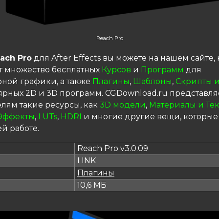
Reach Pro
ach Pro
для After Effects вы можете на нашем сайте,
т множество бесплатных
Курсов
и
Программ
для
ной графики, а также
Плагины
,
Шаблоны
,
Скрипты и
ярных 2D и 3D программ. CGDownload.ru представля
елям такие ресурсы, как
3D модели
,
Материалы и Те
Эффекты
,
LUTs
,
HDRI
и многие другие вещи, которые
й работе.
Reach Pro v3.0.09
LINK
я
Плагины
10,6 МБ