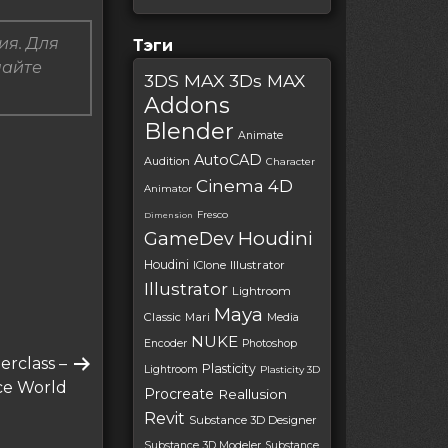
ия. Для
Тэги
пайте
3DS MAX
3Ds MAX
Addons
Blender
Animate
AutoCAD
Audition
Character
Cinema 4D
Animator
Fresco
Dimension
Houdini
GameDev
Houdini
IClone
Illustrator
Illustrator
Lightroom
Maya
Classic
Mari
Media
NUKE
Encoder
Photoshop
rclass –
Plasticity
Lightroom
Plasticity 3D
ce World
Procreate
Reallusion
Revit
Substance 3D Designer
Substance 3D Modeler
Substance