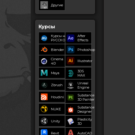
Другие
Курсы
Курсы на
After
РУССКОМ
Effects
Blender
Photoshop
Cinema
Illustrator
4D
3DS
Maya
MAX
Unreal
Zbrush
Engine
Substance
Houdini
3D Painter
Substance
NUKE
Designer
Plasticity
Unity
3D
Revit
AutoCAD