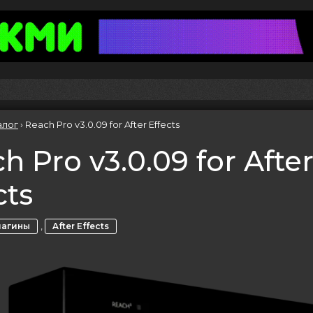
алог
›
Reach Pro v3.0.09 for After Effects
h Pro v3.0.09 for Afte
cts
,
лагины
After Effects