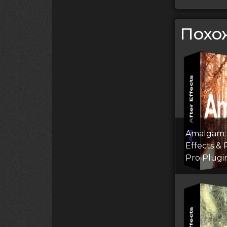
Похо
Amalgam: 
Effects &
Pro Plugi