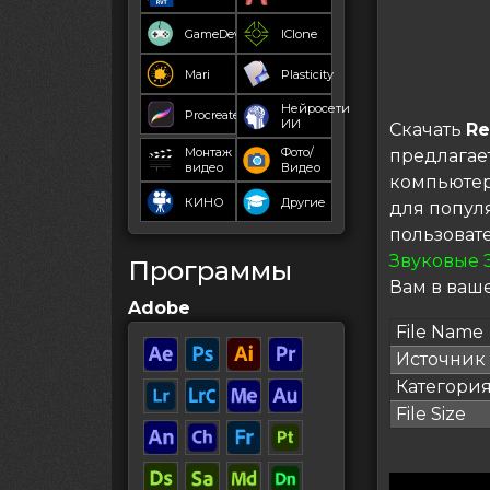
GameDev
IClone
Mari
Plasticity
Нейросети
Procreate
ИИ
Скачать
Re
Монтаж
Фото/
предлагае
видео
Видео
компьютер
КИНО
Другие
для попул
пользоват
Звуковые 
Программы
Вам в ваше
Adobe
File Name
Источник
Категори
File Size