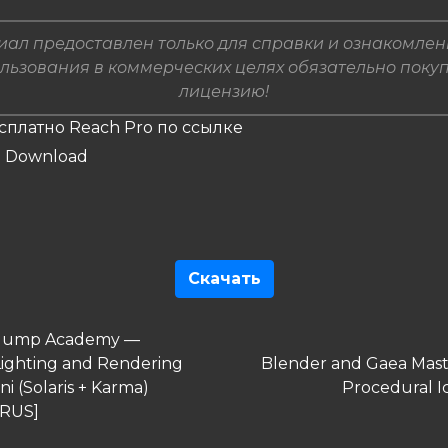
ал предоставлен только для справки и ознакомлен
льзования в коммерческих целях обязательно поку
лицензию!
сплатно Reach Pro по ссылке
Скачать
гация
дущая
Jump Academy —
Следующая
Lighting and Rendering
Blender and Gaea Maste
сям
запись
ni (Solaris + Karma)
Procedural I
 RUS]