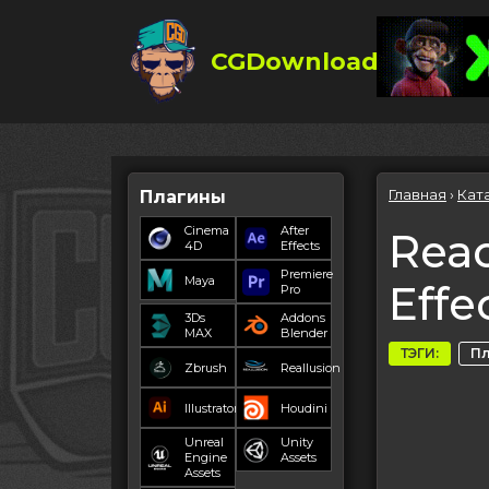
CGDownload
Главная
›
Кат
Плагины
Cinema
After
Reac
4D
Effects
Premiere
Maya
Effe
Pro
3Ds
Addons
MAX
Blender
ТЭГИ:
П
Zbrush
Reallusion
Illustrator
Houdini
Unreal
Unity
Engine
Assets
Assets