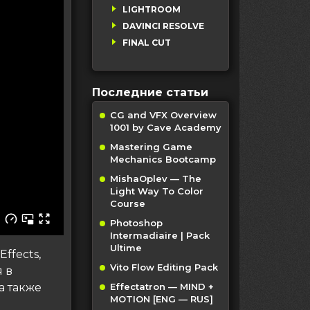
LIGHTROOM
DAVINCI RESOLVE
FINAL CUT
Последние статьи
CG and VFX Overview
1001 by Cave Academy
Mastering Game
Mechanics Bootcamp
MishaOplev — The
Light Way To Color
Course
Photoshop
Intermadiaire | Pack
Ultime
ffects,
Vito Flow Editing Pack
 в
а также
Effectatron — MIND +
MOTION [ENG — RUS]