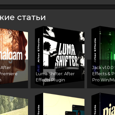
жие статьи
After
Jack v1.0.0 
 Premiere
Luma Shifter: After
Effects & 
n
Effects Plugin
Pro Win/M