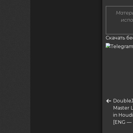
Матери
испо
Скачать бе
Нави
Преды
Double
по
запись
Master 
запи
in Houdi
[ENG —