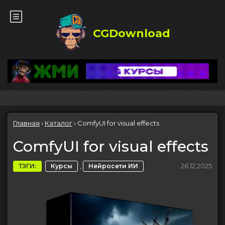
CGDownload
Главная
›
Каталог
›
ComfyUI for visual effects
ComfyUI for visual effects
,
26.12.2025
ТЭГИ:
Курсы
Нейросети ИИ