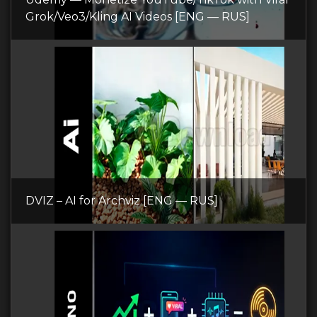
Grok/Veo3/Kling AI Videos [ENG — RUS]
DVIZ – AI for Archviz [ENG — RUS]