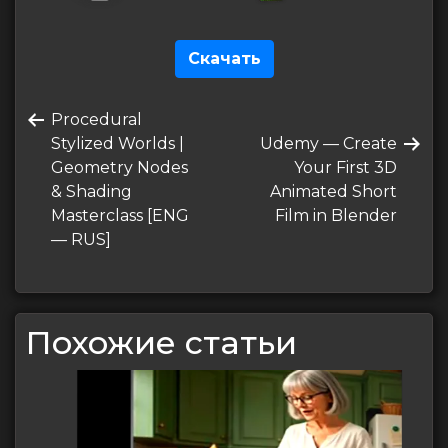
Скачать
Навигация
Предыдущая
Procedural
по
запись
Следующая
Stylized Worlds |
Udemy — Create
записям
запись
Geometry Nodes
Your First 3D
& Shading
Animated Short
Masterclass [ENG
Film in Blender
— RUS]
Похожие статьи