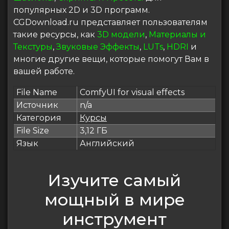
популярных 2D и 3D программ.
CGDownload.ru представляет пользователям
такие ресурсы, как
3D модели
,
Материалы и
Текстуры
,
Звуковые Эффекты
,
LUTs
,
HDRI
и
многие другие вещи, которые помогут Вам в
вашей работе.
File Name
ComfyUI for visual effects
Источник
n/a
Категория
Курсы
File Size
3,12 ГБ
Язык
Английский
Изучите самый
мощный в мире
инструмент