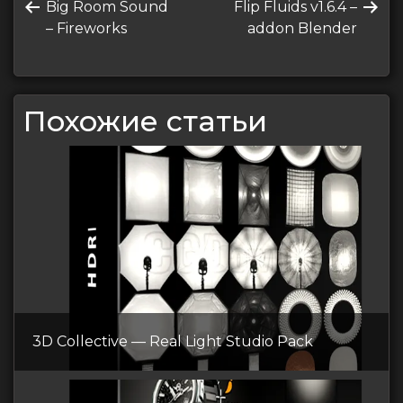
Предыдущая
Следующая
Big Room Sound
Flip Fluids v1.6.4 –
по
запись
запись
– Fireworks
addon Blender
записям
Похожие статьи
3D Collective — Real Light Studio Pack