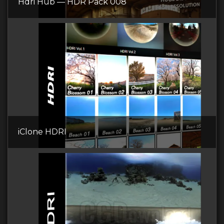
Hdri Hub — HDR Pack 008
iClone HDRI