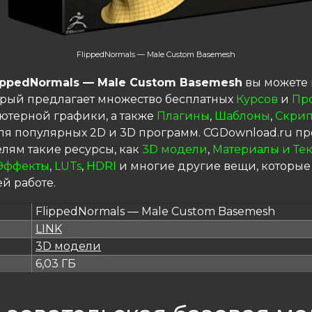
FlippedNormals — Male Custom Basemesh
ippedNormals — Male Custom Basemesh
вы можете 
торый предлагает множество бесплатных
Курсов
и
Пр
ютерной графики, а также
Плагины
,
Шаблоны
,
Скрип
я популярных 2D и 3D программ. CGDownload.ru пр
елям такие ресурсы, как
3D модели
,
Материалы и Те
Эффекты
,
LUTs
,
HDRI
и многие другие вещи, которые
й работе.
FlippedNormals — Male Custom Basemesh
LINK
я
3D модели
6,03 ГБ