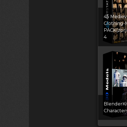
45 Mediev
Clothing
PACK(zprj
4
BlenderKi
Сharacter