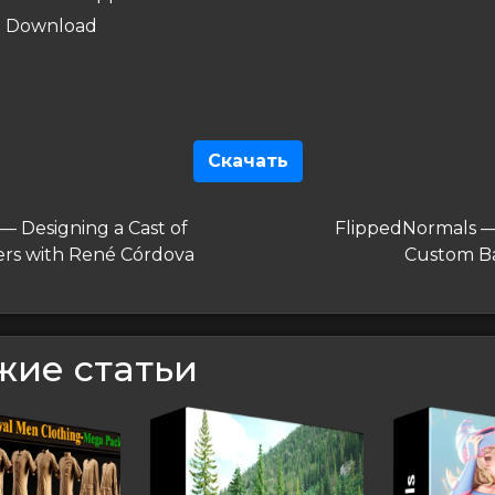
Скачать
гация
дущая
Следующая
— Designing a Cast of
FlippedNormals 
запись
ers with René Córdova
Custom B
сям
жие статьи