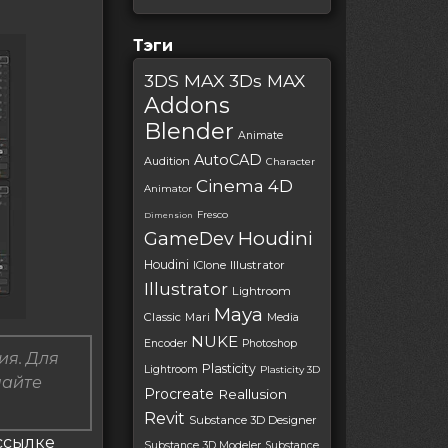
Тэги
3DS MAX
3Ds MAX
Addons
Blender
Animate
AutoCAD
Audition
Character
Cinema 4D
Animator
Fresco
Dimension
Houdini
GameDev
Houdini
IClone
Illustrator
Illustrator
Lightroom
Maya
Classic
Mari
Media
NUKE
Encoder
Photoshop
ия. Для
Plasticity
Lightroom
Plasticity 3D
пайте
Procreate
Reallusion
Revit
Substance 3D Designer
 ссылке
Substance 3D Modeler
Substance