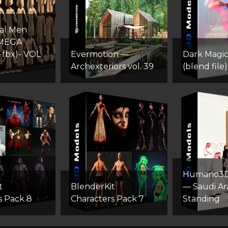
al Men
-MEGA
-fbx)- VOL
Evermotion —
Dark Magici
Archexteriors vol. 39
(blend file)
Humano3D
t
BlenderKit
— Saudi Ar
s Pack 8
Сharacters Pack 7
Standing