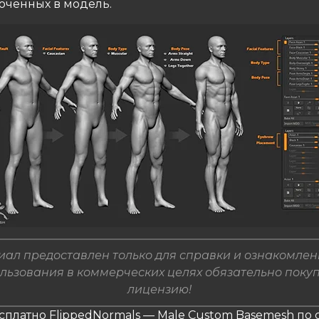
люченных в модель.
ал предоставлен только для справки и ознакомлен
льзования в коммерческих целях обязательно поку
лицензию!
сплатно FlippedNormals — Male Custom Basemesh по