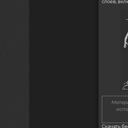
слоев, вк
Матери
испо
Скачать бе