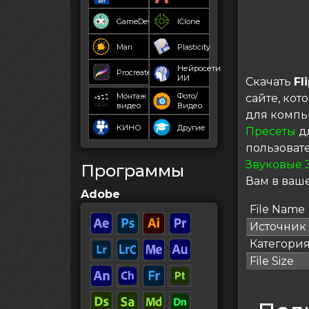
GameDev
IClone
Mari
Plasticity
Нейросети
Procreate
ИИ
Скачать
Fl
Монтаж
Фото/
сайте, ко
видео
Видео
для компь
КИНО
Другие
Пресеты
дл
пользоват
Звуковые 
Программы
Вам в ваше
Adobe
File Name
Источник
Категори
File Size