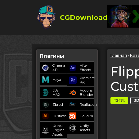
CGDownload
Главная
›
Кат
Плагины
Cinema
After
Fli
4D
Effects
Premiere
Maya
Cus
Pro
3Ds
Addons
MAX
Blender
ТЭГИ:
3D
Zbrush
Reallusion
Illustrator
Houdini
Unreal
Unity
Engine
Assets
Assets