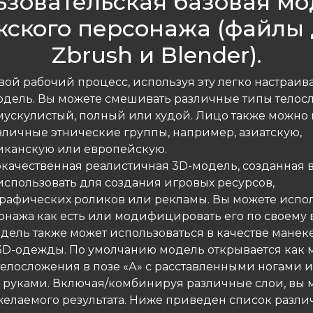
ьзовательская базовая мо
жского персонажа (файлы 
Zbrush и Blender).
свой рабочий процесс, используя эту легко настраи
одель. Вы можете смешивать различные типы телос
 мускулистый, полный или худой. Лицо также можно 
зличные этнические группы, например, азиатскую,
канскую или европейскую.
окачественная реалистичная 3D-модель, созданная в
использовать для создания игровых ресурсов,
рафических роликов или рекламы. Вы можете испо
онажа как есть или модифицировать его по своему в
одель также может использоваться в качестве манек
3D-одежды. По умолчанию модель открывается как 
телосложения в позе «А» с расставленными ногами и
 руками. Включая/комбинируя различные слои, вы 
желаемого результата. Ниже приведен список разли