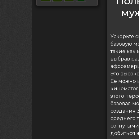
Пол
му
Ускорьте 
базовую м
такие как
выбрав ра
афроамери
Это высок
Ее можно 
кинематог
этого перс
базовая м
создания 
среднего 
согнутыми
добиться 