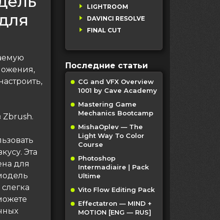
дель
LIGHTROOM
для
DAVINCI RESOLVE
FINAL CUT
ваемую
Последние статьи
ложения,
настроить,
CG and VFX Overview
1001 by Cave Academy
Mastering Game
Mechanics Bootcamp
 Zbrush.
MishaOplev — The
Light Way To Color
льзовать
Course
кусу. Эта
Photoshop
ена для
Intermadiaire | Pack
модель
Ultime
 слегка
Vito Flow Editing Pack
можете
Effectatron — MIND +
чных
MOTION [ENG — RUS]