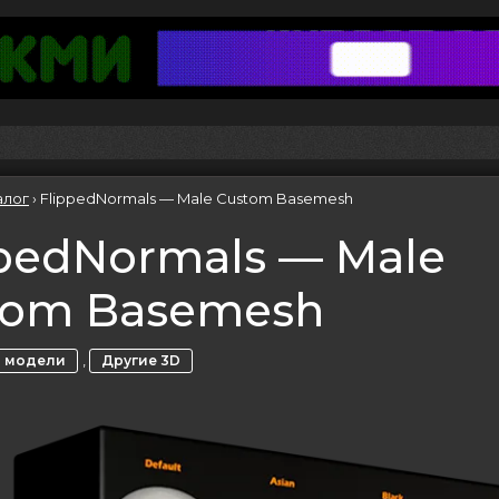
алог
›
FlippedNormals — Male Custom Basemesh
ppedNormals — Male
tom Basemesh
,
 модели
Другие 3D