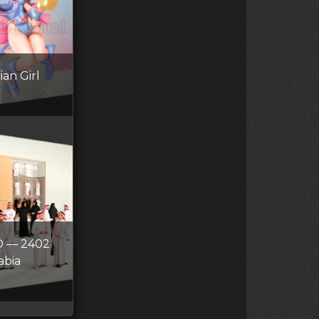
an Girl
 — 2402
abia