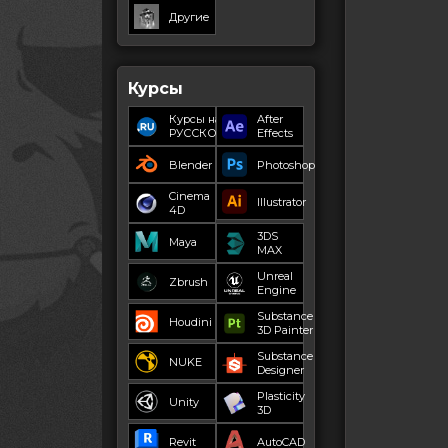
Другие
Курсы
Курсы на
After
РУССКОМ
Effects
Blender
Photoshop
Cinema
Illustrator
4D
3DS
Maya
MAX
Unreal
Zbrush
Engine
Substance
Houdini
3D Painter
Substance
NUKE
Designer
Plasticity
Unity
3D
Revit
AutoCAD