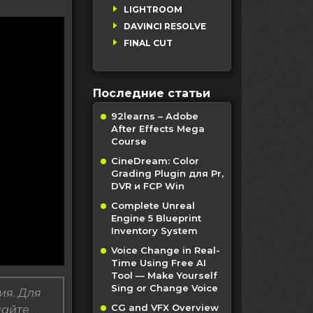
LIGHTROOM
DAVINCI RESOLVE
FINAL CUT
Последние статьи
92learns – Adobe
After Effects Mega
Course
CineDream: Color
Grading Plugin для Pr,
DVR и FCP Win
Complete Unreal
Engine 5 Blueprint
Inventory System
Voice Change in Real-
Time Using Free AI
Tool — Make Yourself
Sing or Change Voice
ия. Для
CG and VFX Overview
пайте