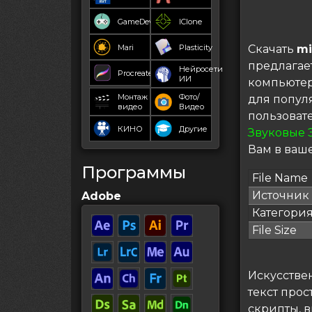
GameDev
IClone
Mari
Plasticity
Скачать
mi
предлагае
Нейросети
Procreate
ИИ
компьютер
Монтаж
Фото/
для попул
видео
Видео
пользоват
КИНО
Другие
Звуковые 
Вам в ваше
Программы
File Name
Источник
Adobe
Категори
File Size
Искусствен
текст прос
скрипты, 