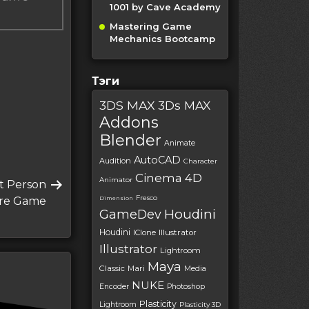
1001 by Cave Academy
Mastering Game
Mechanics Bootcamp
Тэги
3DS MAX
3Ds MAX
Addons
Blender
Animate
AutoCAD
Audition
Character
Cinema 4D
Animator
st Person
Fresco
re Game
Dimension
Houdini
GameDev
Houdini
IClone
Illustrator
Illustrator
Lightroom
Maya
Classic
Mari
Media
NUKE
Encoder
Photoshop
Plasticity
Lightroom
Plasticity 3D