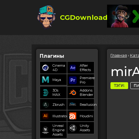
CGDownload
Главная
›
Кат
Плагины
Cinema
After
mirA
4D
Effects
Premiere
Maya
Pro
ТЭГИ:
П
3Ds
Addons
MAX
Blender
Zbrush
Reallusion
Illustrator
Houdini
Unreal
Unity
Engine
Assets
Assets