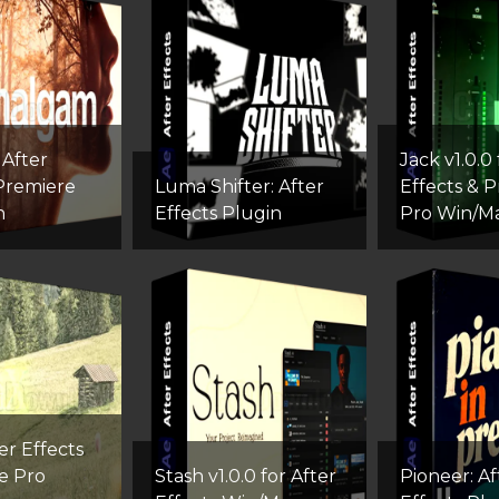
After
Jack v1.0.0 
 Premiere
Luma Shifter: After
Effects & 
n
Effects Plugin
Pro Win/M
er Effects
e Pro
Stash v1.0.0 for After
Pioneer: Af