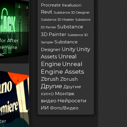
Procreate
Reallusion
Revit
Substance 3D Designer
Substance 3D Modeler
Substance
Substance
3D Painter
3D Painter
Substance 3D
for After
Substance
Sampler
Premiere
Unity
Unity
Designer
ac
Unreal
Assets
Unreal
Engine
Engine Assets
Zbrush
Zbrush
Другие
Другие
Монтаж
КИНО
Нейросети
видео
ИИ
Фото/Видео
ter