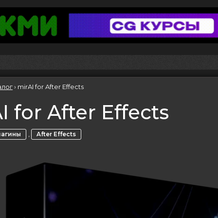
алог
›
mirAI for After Effects
I for After Effects
,
лагины
After Effects