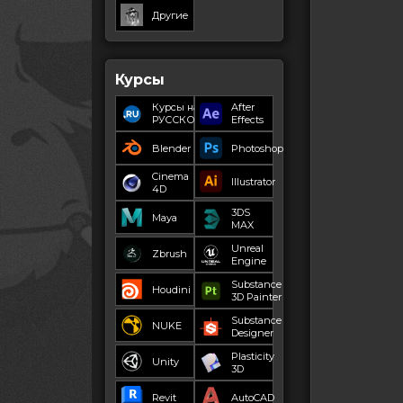
Другие
Курсы
Курсы на
After
РУССКОМ
Effects
Blender
Photoshop
Cinema
Illustrator
4D
3DS
Maya
MAX
Unreal
Zbrush
Engine
Substance
Houdini
3D Painter
Substance
NUKE
Designer
Plasticity
Unity
3D
Revit
AutoCAD