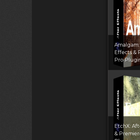
Amalgam: 
Effects &
Pro Plugi
EtchX: Aft
& Premier