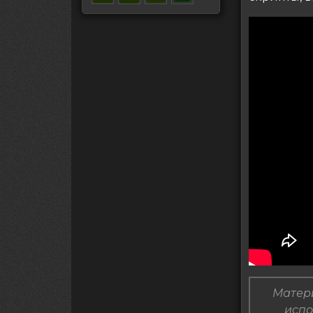
Матери
испо