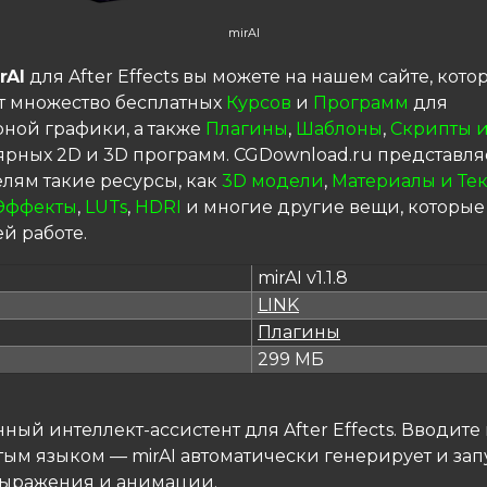
mirAI
rAI
для After Effects вы можете на нашем сайте, кот
т множество бесплатных
Курсов
и
Программ
для
ной графики, а также
Плагины
,
Шаблоны
,
Скрипты и
ярных 2D и 3D программ. CGDownload.ru представля
елям такие ресурсы, как
3D модели
,
Материалы и Те
Эффекты
,
LUTs
,
HDRI
и многие другие вещи, которые
й работе.
mirAI v1.1.8
LINK
я
Плагины
299 МБ
ный интеллект-ассистент для After Effects. Вводит
тым языком — mirAI автоматически генерирует и зап
выражения и анимации.