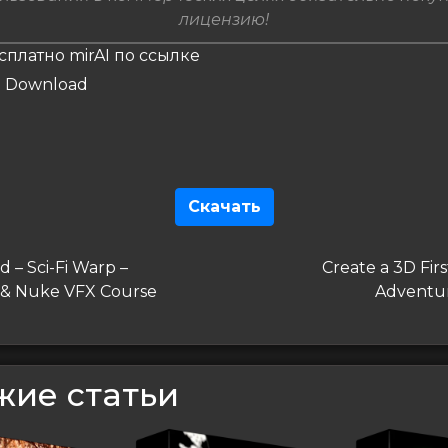
лицензию!
сплатно mirAI по ссылке
Скачать
гация
дущая
Следующая
 – Sci-Fi Warp –
Create a 3D Fir
запись
 & Nuke VFX Course
Adventu
сям
жие статьи