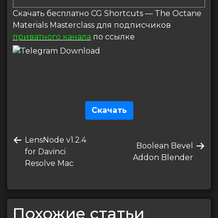
Скачать бесплатно CG Shortcuts — The Octane
Materials Masterclass для подписчиков
приватного канала
по ссылке
Скачать
Навигация
Предыдущая
LensNode v1.2.4
по
Следующая
Boolean Bevel
запись
for Davinci
запись
Addon Blender
записям
Resolve Mac
Похожие статьи