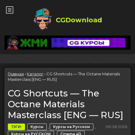
CGDownload
Главная
›
Каталог
›
CG Shortcuts — The Octane Materials
Masterclass [ENG — RUS]
CG Shortcuts — The
Octane Materials
Masterclass [ENG — RUS]
,
,
06.08.2026
ТЭГИ:
Курсы
Курсы на Русском
,
Курсы на РУССКОМ
Cinema 4D