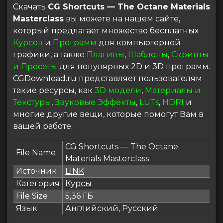
Скачать
CG Shortcuts — The Octane Materials
Masterclass
вы можете на нашем сайте,
который предлагает множество бесплатных
Курсов
и
Программ
для компьютерной
графики, а также
Плагины
,
Шаблоны
,
Скрипты
и Пресеты
для популярных 2D и 3D программ.
CGDownload.ru представляет пользователям
такие ресурсы, как
3D модели
,
Материалы и
Текстуры
,
Звуковые Эффекты
,
LUTs
,
HDRI
и
многие другие вещи, которые помогут Вам в
вашей работе.
CG Shortcuts — The Octane
File Name
Materials Masterclass
Источник
LINK
Категория
Курсы
File Size
5,36 ГБ
Язык
Английский, Русский