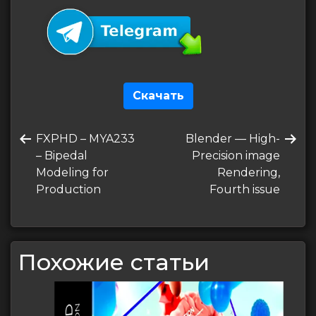
Скачать
Навигация
Предыдущая
Следующая
FXPHD – MYA233
Blender — High-
по
запись
запись
– Bipedal
Precision image
записям
Modeling for
Rendering,
Production
Fourth issue
Похожие статьи