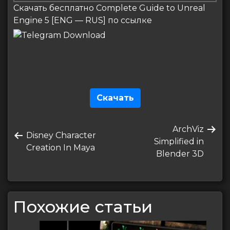
Скачать бесплатно Complete Guide to Unreal
Engine 5 [ENG — RUS] по ссылке
Скачать
Навигация
Следующая
ArchViz
по
Предыдущая
Disney Character
запись
Simplified in
запись
Creation In Maya
записям
Blender 3D
Похожие статьи