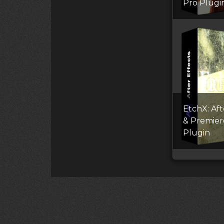
Pro Plugi
EtchX: Aft
& Premier
Plugin