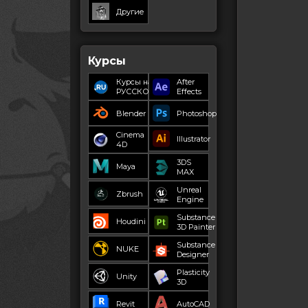
Другие
Курсы
Курсы на
After
РУССКОМ
Effects
Blender
Photoshop
Cinema
Illustrator
4D
3DS
Maya
MAX
Unreal
Zbrush
Engine
Substance
Houdini
3D Painter
Substance
NUKE
Designer
Plasticity
Unity
3D
Revit
AutoCAD