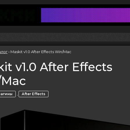
алог
›
Maskit v1.0 After Effects Win/Mac
it v1.0 After Effects
/Mac
,
лагины
After Effects