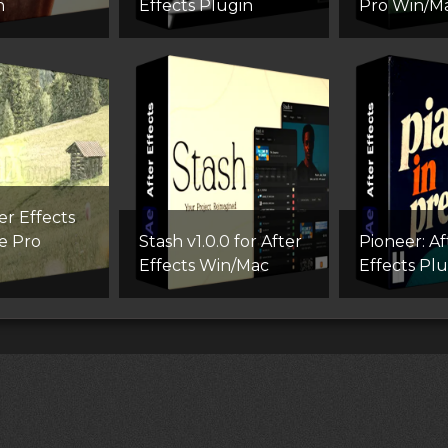
n
Effects Plugin
Pro Win/M
er Effects
e Pro
Stash v1.0.0 for After
Pioneer: Af
Effects Win/Mac
Effects Pl