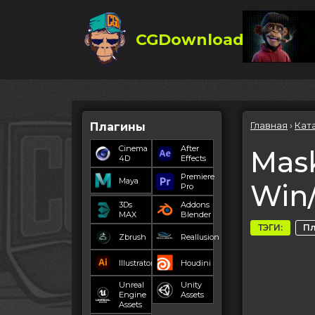
CGDownload
Главная
›
Кат
Плагины
Cinema
After
Mask
4D
Effects
Premiere
Maya
Win
Pro
3Ds
Addons
MAX
Blender
ТЭГИ:
П
Zbrush
Reallusion
Illustrator
Houdini
Unreal
Unity
Engine
Assets
Assets