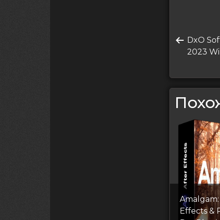
Нави
Преды
DxO Sof
по
запись
2023 Wi
запи
Похо
Amalgam: 
Effects &