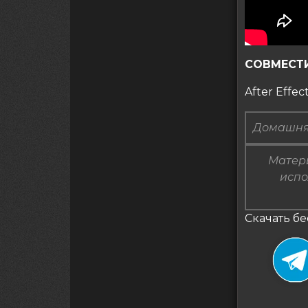
СОВМЕСТ
After Effec
Домашня
Матери
испо
Скачать бе