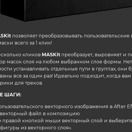
SKit
позволяет преобразовывать пользовательские
аски всего за 1 клик!
несколько кликов
MASKit
преобразует, выровняет и п
ор масок слоя на любом выбранном слое формы. Нет
сти устанавливать отдельные пути в группах, они б
аны все за один раз! Идеально подходит, когда вам 
рики для треков.
Е ШАГИ:
ользовательского векторного изображения в After Ef
е векторный файл в композицию
е правой кнопкой мыши векторный слой и выберите
 фигуры из векторного слоя».