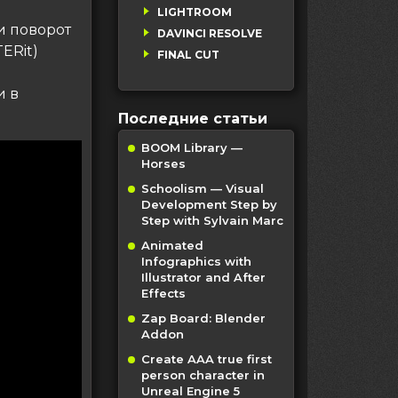
LIGHTROOM
и поворот
DAVINCI RESOLVE
ERit)
FINAL CUT
и в
Последние статьи
BOOM Library —
Horses
Schoolism — Visual
Development Step by
Step with Sylvain Marc
Animated
Infographics with
Illustrator and After
Effects
Zap Board: Blender
Addon
Create AAA true first
person character in
Unreal Engine 5