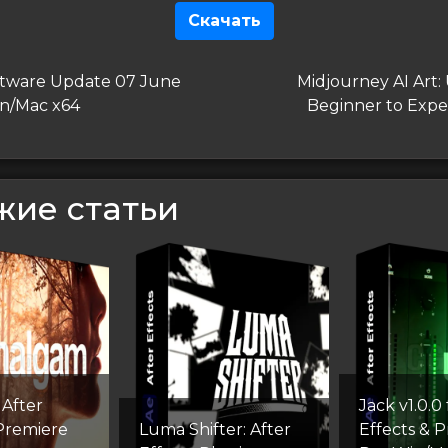
Скачать
гация
дущая
Следующая
tware Update 07 June
Midjourney AI Art:
запись
n/Mac x64
Beginner to Expe
сям
жие статьи
After
Jack v1.0.0 
 Premiere
Luma Shifter: After
Effects & 