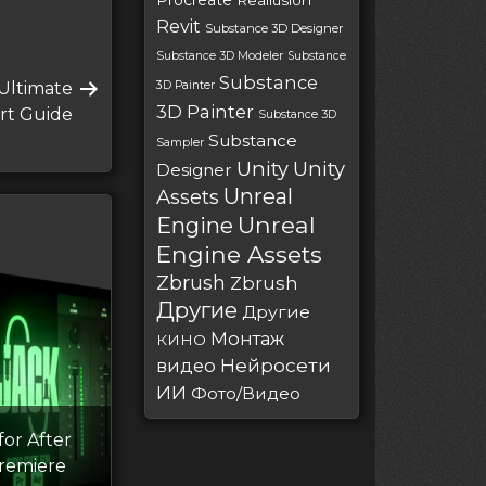
Procreate
Reallusion
Revit
Substance 3D Designer
Substance 3D Modeler
Substance
Substance
 Ultimate
3D Painter
3D Painter
rt Guide
Substance 3D
Substance
Sampler
Unity
Unity
Designer
Unreal
Assets
Unreal
Engine
Engine Assets
Zbrush
Zbrush
Другие
Другие
Монтаж
КИНО
Нейросети
видео
ИИ
Фото/Видео
for After
Premiere