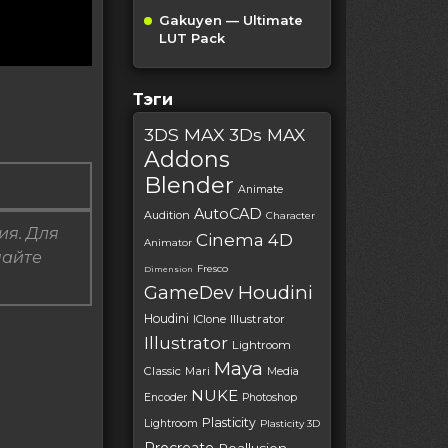
Gakuyen — Ultimate
LUT Pack
Тэги
3DS MAX
3Ds MAX
Addons
Blender
Animate
AutoCAD
Audition
Character
ия. Для
Cinema 4D
Animator
пайте
Fresco
Dimension
Houdini
GameDev
Houdini
IClone
Illustrator
Illustrator
Lightroom
Maya
Classic
Mari
Media
NUKE
Encoder
Photoshop
Plasticity
Lightroom
Plasticity 3D