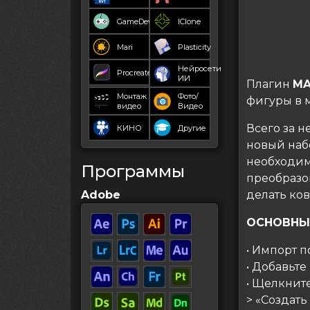
GameDev
IClone
Mari
Plasticity
Нейросети
Procreate
ИИ
Плагин
MA
Монтаж
Фото/
фигуры в м
видео
Видео
Всего за 
КИНО
Другие
новый наб
необходимо
Программы
преобразов
Adobe
делать ков
ОСНОВНЫ
• Импорт п
• Добавьт
• Щелкнит
> «Создать