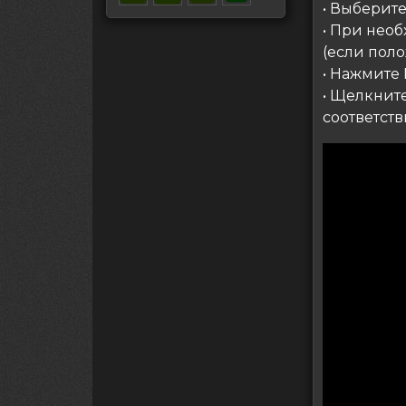
• Выберит
• При нео
(если пол
• Нажмите 
• Щелкните
соответст