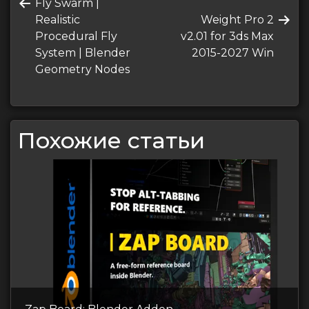
Предыдущая
Fly Swarm |
по
запись
Следующая
Realistic
Weight Pro 2
записям
запись
Procedural Fly
v2.01 for 3ds Max
System | Blender
2015-2027 Win
Geometry Nodes
Похожие статьи