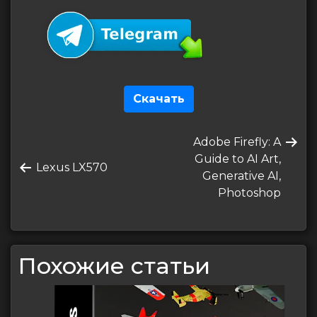
Скачать
Навигация
Следующая
Adobe Firefly: A
по
запись
Guide to AI Art,
Предыдущая
Lexus LX570
записям
Generative AI,
запись
Photoshop
Похожие статьи