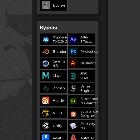
Другие
Курсы
Курсы на
After
РУССКОМ
Effects
Blender
Photoshop
Cinema
Illustrator
4D
3DS
Maya
MAX
Unreal
Zbrush
Engine
Substance
Houdini
3D Painter
Substance
NUKE
Designer
Plasticity
Unity
3D
Revit
AutoCAD