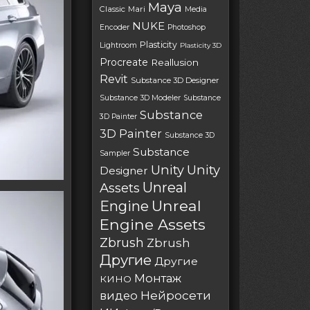
Maya
Classic
Mari
Media
NUKE
Encoder
Photoshop
Plasticity
Lightroom
Plasticity 3D
Procreate
Reallusion
Revit
Substance 3D Designer
Substance 3D Modeler
Substance
Substance
3D Painter
3D Painter
Substance 3D
Substance
Sampler
Unity
Unity
Designer
Unreal
Assets
Unreal
Engine
Engine Assets
Zbrush
Zbrush
Другие
Другие
Монтаж
КИНО
Нейросети
видео