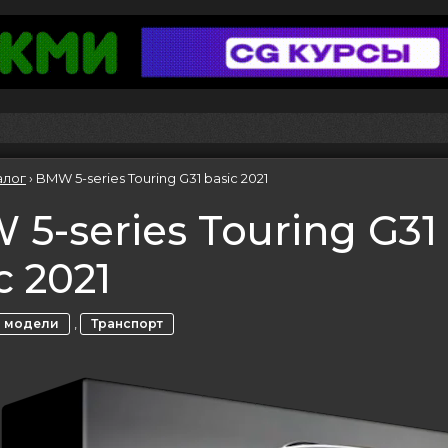
алог
›
BMW 5-series Touring G31 basic 2021
5-series Touring G31
c 2021
,
 модели
Транспорт