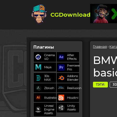
CGDownload
Главная
›
Кат
Плагины
Cinema
After
BMW 
4D
Effects
Premiere
Maya
basi
Pro
3Ds
Addons
MAX
Blender
ТЭГИ:
3D
Zbrush
Reallusion
Illustrator
Houdini
Unreal
Unity
Engine
Assets
Assets