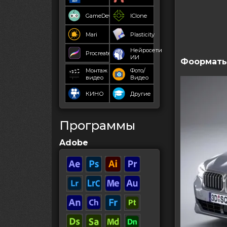
GameDev
IClone
Mari
Plasticity
Нейросети
Procreate
ИИ
Фоормат
Монтаж
Фото/
видео
Видео
КИНО
Другие
Программы
Adobe