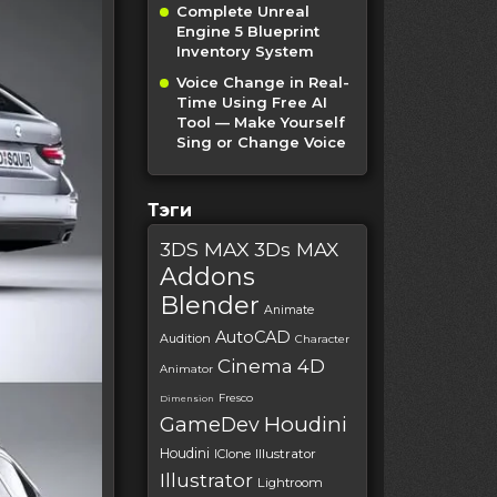
Complete Unreal
Engine 5 Blueprint
Inventory System
Voice Change in Real-
Time Using Free AI
Tool — Make Yourself
Sing or Change Voice
Тэги
3DS MAX
3Ds MAX
Addons
Blender
Animate
AutoCAD
Audition
Character
Cinema 4D
Animator
Fresco
Dimension
Houdini
GameDev
Houdini
IClone
Illustrator
Illustrator
Lightroom