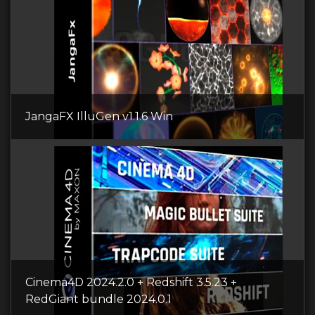
JangaFX IlluGen v1.1.6 Win
Cinema4D 2024.2.0 + Redshift 3.5.23 +
RedGiant bundle 2024.0.1