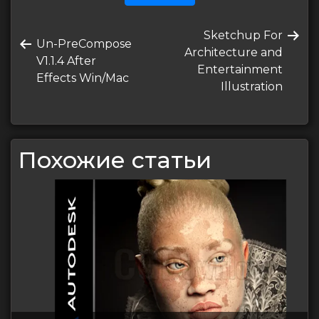
Навигация
Следующая
Sketchup For
по
Предыдущая
Un-PreCompose
запись
Architecture and
запись
V1.1.4 After
записям
Entertainment
Effects Win/Mac
Illustration
Похожие статьи