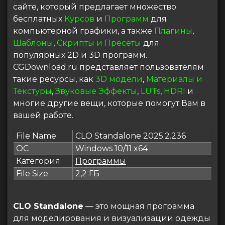
сайте, который предлагает множество
бесплатных
Курсов
и
Программ
для
компьютерной графики, а также
Плагины
,
Шаблоны
,
Скрипты и Пресеты
для
популярных 2D и 3D программ.
CGDownload.ru представляет пользователям
такие ресурсы, как
3D модели
,
Материалы и
Текстуры
,
Звуковые Эффекты
,
LUTs
,
HDRI
и
многие другие вещи, которые помогут Вам в
вашей работе.
File Name
CLO Standalone 2025.2.236
ОС
Windows 10/11 x64
Категория
Программы
File Size
2,2 ГБ
CLO Standalone
— это мощная программа
для моделирования и визуализации одежды