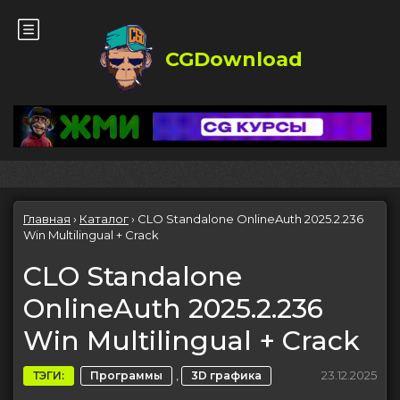
CGDownload
Главная
›
Каталог
›
CLO Standalone OnlineAuth 2025.2.236
Win Multilingual + Crack
CLO Standalone
OnlineAuth 2025.2.236
Win Multilingual + Crack
,
23.12.2025
ТЭГИ:
Программы
3D графика