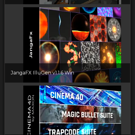
JangaFX IlluGen v1.1.6 Win