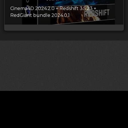
Cinema4D 2024.2.0 + Redshift 3.5.23 +
RedGiant bundle 2024.0.1
©2026 CGDownload
Правообладателям (DMCA)
Как скачивать архивы в Телеграм
«
Все права принадлежат правообладателям
»