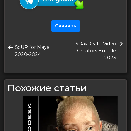
Скачать
Навигация
Следующая
5DayDeal – Video
по
Предыдущая
SoUP for Maya
запись
Creators Bundle
запись
2020-2024
записям
2023
Похожие статьи