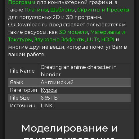
Программ
для компьютерной графики, а
также
Плагины
,
Шаблоны
,
Скрипты и Пресеты
для популярных 2D и 3D программ.
CGDownload.ru представляет пользователям
такие ресурсы, как
3D модели
,
Материалы и
Текстуры
,
Звуковые Эффекты
,
LUTs
,
HDRI
и
многие другие вещи, которые помогут Вам в
вашей работе.
Creating an anime character in
File Name
blender
Язык
Английский
Категория
Курсы
File Size
6,65 ГБ
Источник
LINK
Моделирование и