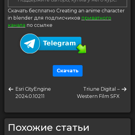
Скачать бесплатно Creating an anime character
in blender для подписчиков
приватного
канала
по ссылке
Скачать
Навигация
Предыдущая
Следующая
Esri CityEngine
Triune Digital –
по
запись
запись
2024.0.10211
Western Film SFX
записям
Похожие статьи