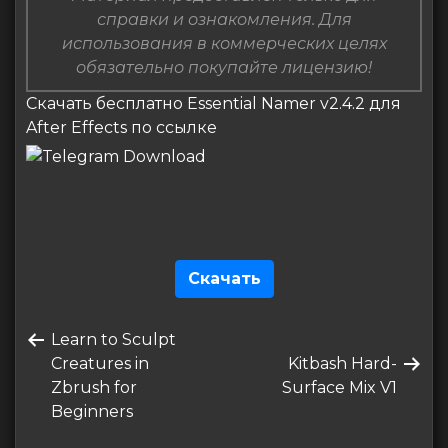
справки и ознакомления. Для
использования в коммерческих целях
обязательно покупайте лицензию!
Скачать бесплатно Essential Namer v2.4.2 для
After Effects по ссылке
Скачать
Навигация
Предыдущая
Learn to Sculpt
по
запись
Следующая
Creatures in
Kitbash Hard-
записям
запись
Zbrush for
Surface Mix V1
Beginners