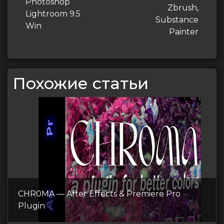
запись
Photoshop
записям
Zbrush,
Lightroom 9.5
Substance
Win
Painter
Похожие статьи
CHR0MA — After Effects & Premiere Pro
Plugin