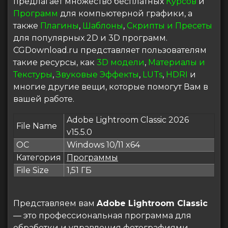
предлагает множество бесплатных
Курсов
и
Программ
для компьютерной графики, а
также
Плагины
,
Шаблоны
,
Скрипты и Пресеты
для популярных 2D и 3D программ.
CGDownload.ru представляет пользователям
такие ресурсы, как
3D модели
,
Материалы и
Текстуры
,
Звуковые Эффекты
,
LUTs
,
HDRI
и
многие другие вещи, которые помогут Вам в
вашей работе.
Adobe Lightroom Classic 2026
File Name
v15.5.0
ОС
Windows 10/11 x64
Категория
Программы
File Size
1,51 ГБ
Представляем вам
Adobe Lightroom Classic
— это профессиональная программа для
обработки и управления фотографиями,