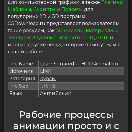
для компьютерной графики, а также
Плагины
,
Шаблоны
,
Скрипты и Пресеты
для
популярных 2D и 3D программ.
CGDownload.ru представляет пользователям
такие ресурсы, как
3D модели
,
Материалы и
Текстуры
,
Звуковые Эффекты
,
LUTs
,
HDRI
и
многие другие вещи, которые помогут Вам в
вашей работе.
File Name
LearnSquared — HUD Animation
Источник
LINK
Категория
Курсы
File Size
1,75 ГБ
Язык
Английский
Рабочие процессы
анимации просто и с