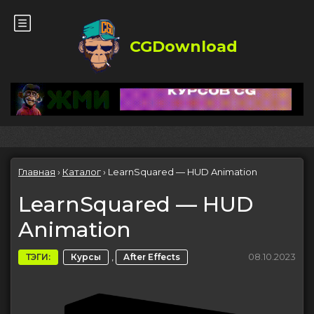
CGDownload
Главная
›
Каталог
›
LearnSquared — HUD Animation
LearnSquared — HUD
Animation
,
08.10.2023
ТЭГИ:
Курсы
After Effects