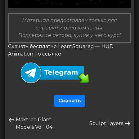
Материал предоставлен только для
справки и ознакомления.
Поддержите автора, купив у него курс!
Скачать бесплатно LearnSquared — HUD
Animation по ссылке
Скачать
Навигация
Предыдущая
Maxtree Plant
по
Следующая
Sculpt Layers
запись
Models Vol 104
запись
записям