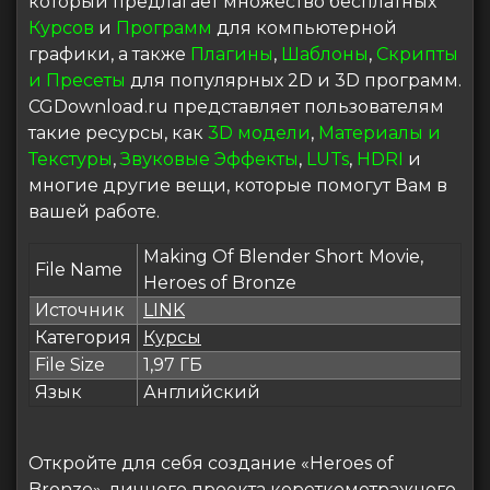
который предлагает множество бесплатных
Курсов
и
Программ
для компьютерной
графики, а также
Плагины
,
Шаблоны
,
Скрипты
и Пресеты
для популярных 2D и 3D программ.
CGDownload.ru представляет пользователям
такие ресурсы, как
3D модели
,
Материалы и
Текстуры
,
Звуковые Эффекты
,
LUTs
,
HDRI
и
многие другие вещи, которые помогут Вам в
вашей работе.
Making Of Blender Short Movie,
File Name
Heroes of Bronze
Источник
LINK
Категория
Курсы
File Size
1,97 ГБ
Язык
Английский
Откройте для себя создание «Heroes of
Bronze», личного проекта короткометражного