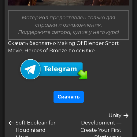
Материал предоставлен только для
справки и ознакомления.
Поддержите автора, купив у него курс!
Скачать бесплатно Making Of Blender Short
Movie, Heroes of Bronze по ссылке
Скачать
Навигация
Следующа
Unity
по
Предыдущая
запись
Soft Boolean for
Development —
записям
запись
Houdini and
Create Your First