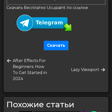
Скачать бесплатно Ucupaint по ссылке
Скачать
Навигация
Предыдущая
After Effects For
по
запись
Beginners: How
Следующая
Lazy Viewport
записям
To Get Started in
запись
2024
Похожие статьи