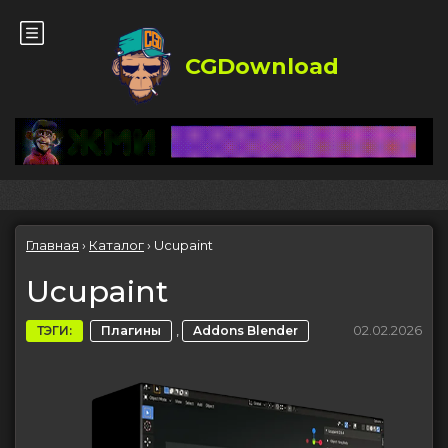
CGDownload
Главная
›
Каталог
›
Ucupaint
Ucupaint
,
02.02.2026
ТЭГИ:
Плагины
Addons Blender