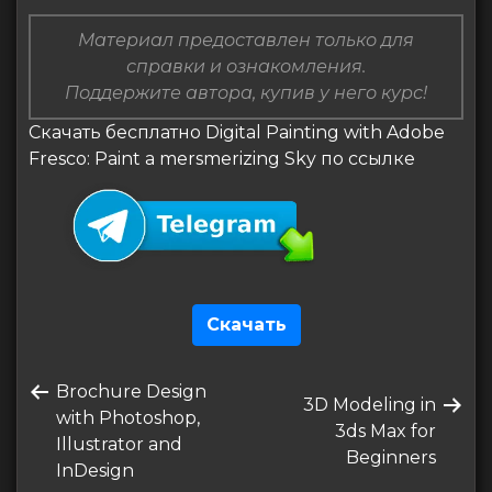
Материал предоставлен только для
справки и ознакомления.
Поддержите автора, купив у него курс!
Скачать бесплатно Digital Painting with Adobe
Fresco: Paint a mersmerizing Sky по ссылке
Скачать
Навигация
Предыдущая
Brochure Design
по
Следующая
3D Modeling in
запись
with Photoshop,
запись
3ds Max for
записям
Illustrator and
Beginners
InDesign