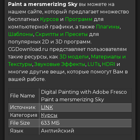
Paint a mersmerizing Sky
вы можете на
нашем сайте, который предлагает множество
бесплатных
Курсов
и
Программ
для
компьютерной графики, а также
Плагины
,
Шаблоны
,
Скрипты и Пресеты
для
популярных 2D и 3D программ.
CGDownload.ru представляет пользователям
такие ресурсы, как
3D модели
,
Материалы и
Текстуры
,
Звуковые Эффекты
,
LUTs
,
HDRI
и
многие другие вещи, которые помогут Вам в
вашей работе.
Digital Painting with Adobe Fresco
File Name
Paint a mersmerizing Sky
Источник
LINK
Категория
Курсы
File Size
633 МБ
Язык
Английский