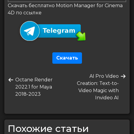
Скачать бесплатно Motion Manager for Cinema
4D по ссылке
Скачать
Навигация
Следующая
AI Pro Video
по
Предыдущая
Octane Render
запись
Creation: Text-to-
запись
2022.1 for Maya
записям
Video Magic with
2018-2023
Invideo AI
Похожие статьи