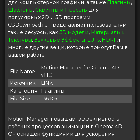
для компьютерной графики, а также
Плагины
,
Шаблоны
,
Скрипты и Пресеты
для
популярных 2D и 3D программ.
CGDownload.ru представляет пользователям
такие ресурсы, как
3D модели
,
Материалы и
Текстуры
,
Звуковые Эффекты
,
LUTs
,
HDRI
и
многие другие вещи, которые помогут Вам в
вашей работе.
Motion Manager for Cinema 4D
File Name
v1.1.3
Источник
LINK
Категория
Плагины
File Size
136 КБ
Motion Manager повышает эффективность
рабочих процессов анимации в Cinema 4D.
Он оснащен функциями для ускорения