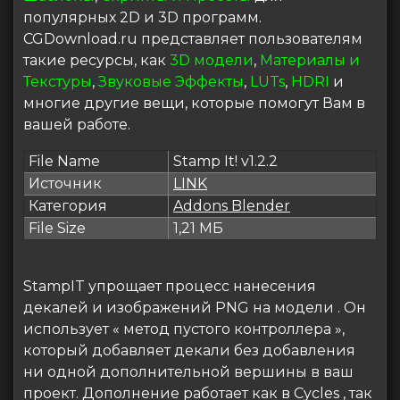
популярных 2D и 3D программ.
CGDownload.ru представляет пользователям
такие ресурсы, как
3D модели
,
Материалы и
Текстуры
,
Звуковые Эффекты
,
LUTs
,
HDRI
и
многие другие вещи, которые помогут Вам в
вашей работе.
File Name
Stamp It! v1.2.2
Источник
LINK
Категория
Addons Blender
File Size
1,21 МБ
StampIT упрощает процесс нанесения
декалей и изображений PNG на модели . Он
использует « метод пустого контроллера »,
который добавляет декали без добавления
ни одной дополнительной вершины в ваш
проект. Дополнение работает как в Cycles , так