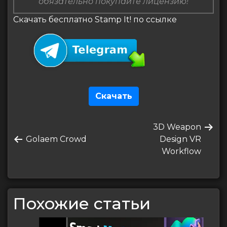
обязательно покупайте лицензию!
Скачать бесплатно Stamp It! по ссылке
Скачать
Навигация
Следующая
3D Weapon
по
Предыдущая
запись
Golaem Crowd
Design VR
записям
запись
Workflow
Похожие статьи