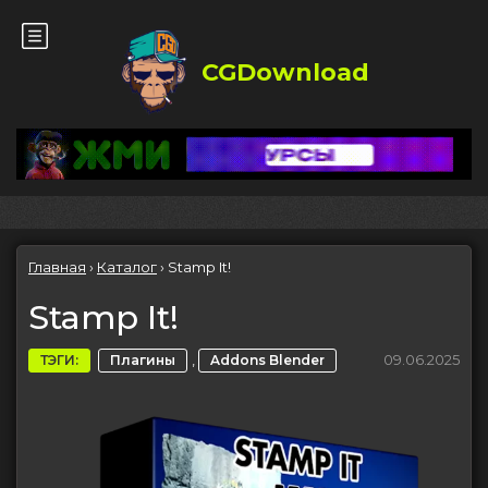
CGDownload
Главная
›
Каталог
›
Stamp It!
Stamp It!
,
09.06.2025
ТЭГИ:
Плагины
Addons Blender