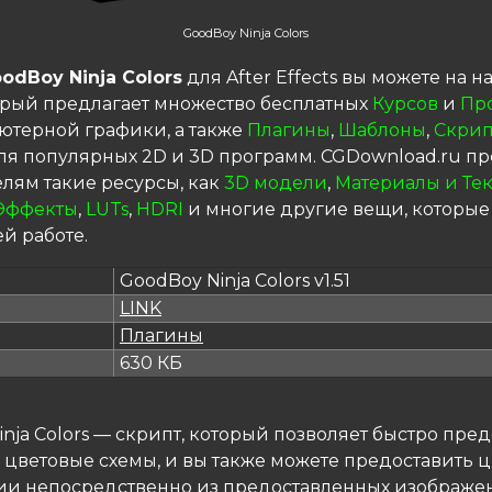
GoodBoy Ninja Colors
odBoy Ninja Colors
для After Effects вы можете на 
торый предлагает множество бесплатных
Курсов
и
Пр
ютерной графики, а также
Плагины
,
Шаблоны
,
Скрип
я популярных 2D и 3D программ. CGDownload.ru пр
елям такие ресурсы, как
3D модели
,
Материалы и Те
Эффекты
,
LUTs
,
HDRI
и многие другие вещи, которые
й работе.
GoodBoy Ninja Colors v1.51
LINK
я
Плагины
630 КБ
nja Colors — скрипт, который позволяет быстро пре
 цветовые схемы, и вы также можете предоставить 
и непосредственно из предоставленных изображен