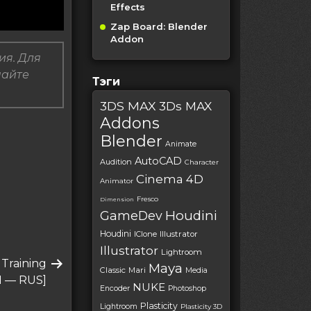
Effects
Zap Board: Blender
Addon
ия. Для
пайте
Тэги
3DS MAX
3Ds MAX
Addons
Blender
Animate
AutoCAD
Audition
Character
Cinema 4D
Animator
Fresco
Dimension
Houdini
GameDev
Houdini
IClone
Illustrator
Illustrator
Lightroom
Training
Maya
Classic
Mari
Media
N — RUS]
NUKE
Encoder
Photoshop
Plasticity
Lightroom
Plasticity 3D