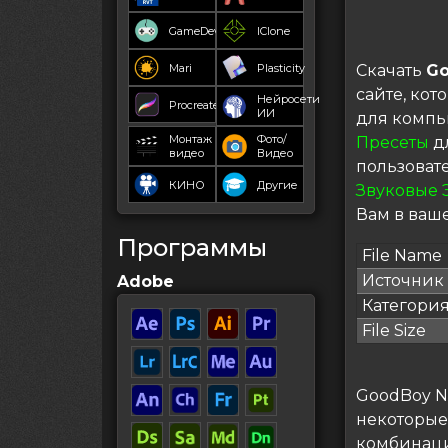
GameDev
IClone
Mari
Plasticity
Скачать
Go
сайте, ко
Нейросети
Procreate
ИИ
для компь
Монтаж
Фото/
Пресеты
дл
видео
Видео
пользоват
КИНО
Другие
Звуковые 
Вам в ваше
Программы
File Name
Источник
Adobe
Категори
File Size
GoodBoy Ni
некоторые
комбинаци