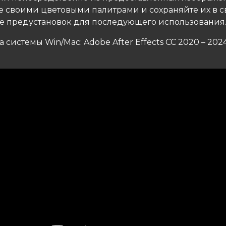
е своими цветовыми палитрами и сохраняйте их в 
е предустановок для последующего использования
системы Win/Mac: Adobe After Effects CC 2020 – 202