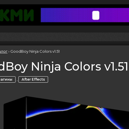
алог
›
GoodBoy Ninja Colors v1.51
Boy Ninja Colors v1.51
,
лагины
After Effects