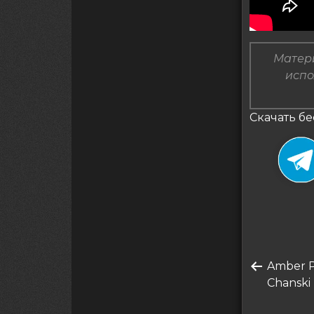
Матери
испо
Скачать бе
Нави
Преды
Amber P
по
запись
Chanski
запи