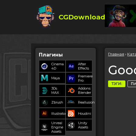
CGDownload
Главная
›
Кат
Плагины
Cinema
After
Good
4D
Effects
Premiere
Maya
Pro
ТЭГИ:
П
3Ds
Addons
MAX
Blender
Zbrush
Reallusion
Illustrator
Houdini
Unreal
Unity
Engine
Assets
Assets