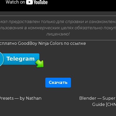
ал предоставлен только для справки и ознакомлен
льзования в коммерческих целях обязательно поку
лицензию!
сплатно GoodBoy Ninja Colors по ссылке
Скачать
гация
дущая
Следующая
resets — by Nathan
Blender — Super 
запись
Guide [CH
сям