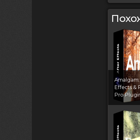
Похо
Amalgam: 
Effects &
Pro Plugi