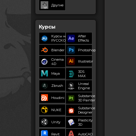
Другие
Курсы
Курсы на
After
РУССКОМ
Effects
Blender
Photoshop
Cinema
Illustrator
4D
3DS
Maya
MAX
Unreal
Zbrush
Engine
Substance
Houdini
3D Painter
Substance
NUKE
Designer
Plasticity
Unity
3D
Revit
AutoCAD