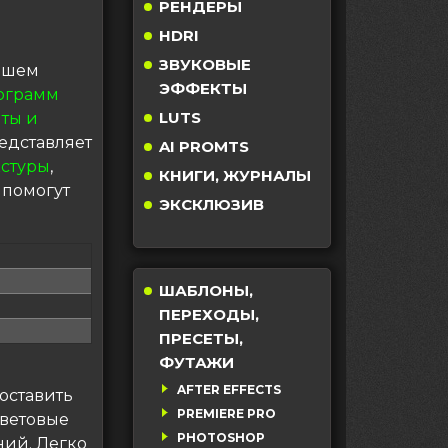
РЕНДЕРЫ
HDRI
ЗВУКОВЫЕ
нашем
ЭФФЕКТЫ
ограмм
LUTS
ты и
едставляет
AI PROMTS
кстуры
,
КНИГИ, ЖУРНАЛЫ
 помогут
ЭКСКЛЮЗИВ
ШАБЛОНЫ,
ПЕРЕХОДЫ,
ПРЕСЕТЫ,
ФУТАЖИ
AFTER EFFECTS
доставить
PREMIERE PRO
цветовые
PHOTOSHOP
ий. Легко