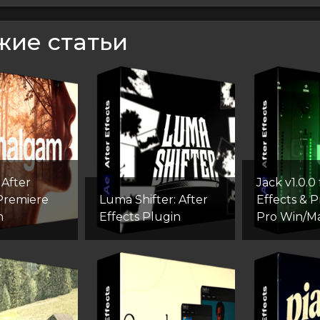
жие статьи
After
Jack v1.0.0 
 Premiere
Luma Shifter: After
Effects & 
n
Effects Plugin
Pro Win/M